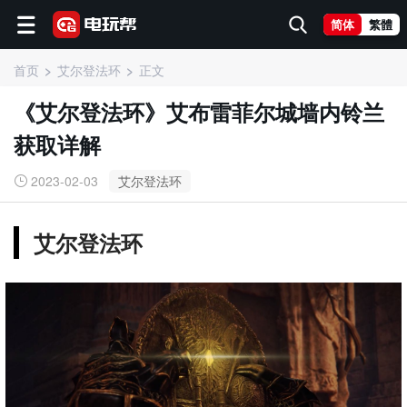
简体
繁體
首页
艾尔登法环
正文
《艾尔登法环》艾布雷菲尔城墙内铃兰
获取详解
2023-02-03
艾尔登法环
艾尔登法环