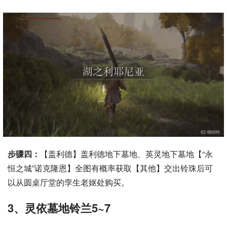
步骤四：
【盖利德】盖利德地下墓地、英灵地下墓地【“永
恒之城”诺克隆恩】全图有概率获取【其他】交出铃珠后可
以从圆桌厅堂的孪生老妪处购买。
3、灵依墓地铃兰5~7