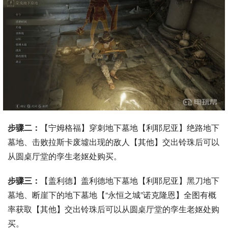
步骤二：
【宁姆格福】穿刺地下墓地【利耶尼亚】绝路地下
墓地、击败拉斯卡废墟出现的敌人【其他】交出铃珠后可以
从圆桌厅堂的孪生老妪处购买。
步骤三：
【盖利德】盖利德地下墓地【利耶尼亚】黑刀地下
墓地、断崖下的地下墓地【“永恒之城”诺克隆恩】全图有概
率获取【其他】交出铃珠后可以从圆桌厅堂的孪生老妪处购
买。