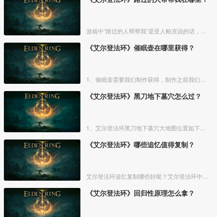
游戏中“路过的人帮帮我”是亚人帕克说的话，帕克出生在交界地宁姆格福地区海岸边洞窟中，帕克的母亲是一位裁缝师，后面被同类变成了一株矮小的灌木，亚人帕克的具体位置如下。
《艾尔登法环》催眠壶在哪里获得？
1、催眠壶需要我们制作获得，制作之前我们需要拿到法力斯的制作笔记【1】，之后，我们还需要制作材料蘑菇和托莉娜睡莲，除此之外，还需要龟裂壶。
《艾尔登法环》黑刀地下墓穴怎么过？
1、艾尔登法环黑刀地下墓穴大地图位置如下图所示：
《艾尔登法环》哪些追忆值得复制？
艾尔登法环追忆复制哪些好呢？艾尔登法环中，追忆虽然能通过漫步灵庙复制，但是漫步灵庙有数量上限，那么优先复制哪几个BOSS的追忆最好呢？下面一起来看看艾尔登法环追忆复制吧！
《艾尔登法环》回归性原理怎么拿？