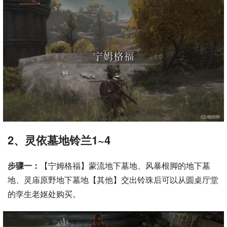
2、灵依墓地铃兰1~4
步骤一：
【宁姆格福】蒙流地下墓地、风暴根脚的地下墓
地、灵庙原野地下墓地【其他】交出铃珠后可以从圆桌厅堂
的孪生老妪处购买。