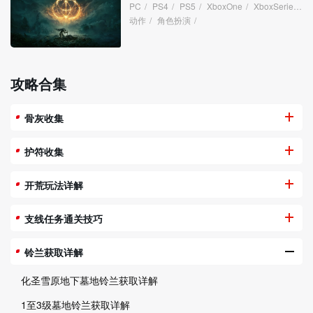
PC
/
PS4
/
PS5
/
XboxOne
/
XboxSeries
/
动作
/
角色扮演
/
攻略合集
骨灰收集
护符收集
开荒玩法详解
支线任务通关技巧
铃兰获取详解
化圣雪原地下墓地铃兰获取详解
1至3级墓地铃兰获取详解