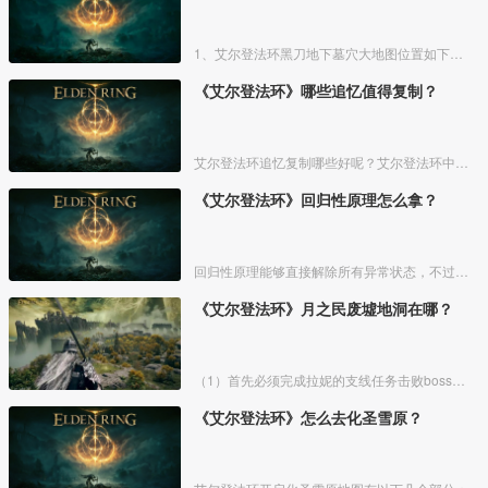
1、艾尔登法环黑刀地下墓穴大地图位置如下图所示：
《艾尔登法环》哪些追忆值得复制？
艾尔登法环追忆复制哪些好呢？艾尔登法环中，追忆虽然能通过漫步灵庙复制，但是漫步灵庙有数量上限，那么优先复制哪几个BOSS的追忆最好呢？下面一起来看看艾尔登法环追忆复制吧！
《艾尔登法环》回归性原理怎么拿？
回归性原理能够直接解除所有异常状态，不过也会消除自身的特殊效果，而这个祷告想要获得需要去找黄金律法祷告原本。详细方法介绍如下：
《艾尔登法环》月之民废墟地洞在哪？
（1）首先必须完成拉妮的支线任务击败boss才能来到白金村顶上的月光祭坛。
《艾尔登法环》怎么去化圣雪原？