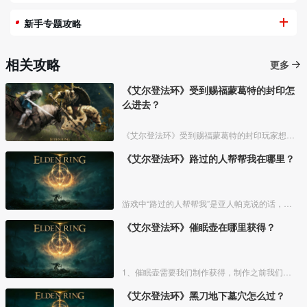
新手专题攻略
相关攻略
更多
《艾尔登法环》受到赐福蒙葛特的封印怎
么进去？
《艾尔登法环》受到赐福蒙葛特的封印玩家想要进去需要将两个Boss“初始之王”葛孚雷和”恶兆王“蒙葛特全部击杀，击杀后从”恶兆王“蒙葛特boss房王座后面的通道进入。
《艾尔登法环》路过的人帮帮我在哪里？
游戏中“路过的人帮帮我”是亚人帕克说的话，帕克出生在交界地宁姆格福地区海岸边洞窟中，帕克的母亲是一位裁缝师，后面被同类变成了一株矮小的灌木，亚人帕克的具体位置如下。
《艾尔登法环》催眠壶在哪里获得？
1、催眠壶需要我们制作获得，制作之前我们需要拿到法力斯的制作笔记【1】，之后，我们还需要制作材料蘑菇和托莉娜睡莲，除此之外，还需要龟裂壶。
《艾尔登法环》黑刀地下墓穴怎么过？