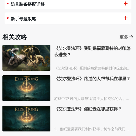
防具装备搭配详解
新手专题攻略
相关攻略
更多
《艾尔登法环》受到赐福蒙葛特的封印怎
么进去？
《艾尔登法环》受到赐福蒙葛特的封印玩家想要进去需要将两个Boss“初始之王”葛孚雷和”恶兆王“蒙葛特全部击杀，击杀后从”恶兆王“蒙葛特boss房王座后面的通道进入。
《艾尔登法环》路过的人帮帮我在哪里？
游戏中“路过的人帮帮我”是亚人帕克说的话，帕克出生在交界地宁姆格福地区海岸边洞窟中，帕克的母亲是一位裁缝师，后面被同类变成了一株矮小的灌木，亚人帕克的具体位置如下。
《艾尔登法环》催眠壶在哪里获得？
1、催眠壶需要我们制作获得，制作之前我们需要拿到法力斯的制作笔记【1】，之后，我们还需要制作材料蘑菇和托莉娜睡莲，除此之外，还需要龟裂壶。