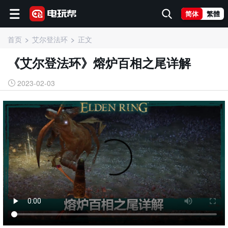
简体
繁體
首页
艾尔登法环
正文
《艾尔登法环》熔炉百相之尾详解
2023-02-03