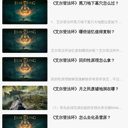
《艾尔登法环》黑刀地下墓穴怎么过？
1、艾尔登法环黑刀地下墓穴大地图位置如下图所示：
《艾尔登法环》哪些追忆值得复制？
艾尔登法环追忆复制哪些好呢？艾尔登法环中，追忆虽然能通过漫步灵庙复制，但是漫步灵庙有数量上限，那么优先复制哪几个BOSS的追忆最好呢？下面一起来看看艾尔登法环追忆复制吧！
《艾尔登法环》回归性原理怎么拿？
回归性原理能够直接解除所有异常状态，不过也会消除自身的特殊效果，而这个祷告想要获得需要去找黄金律法祷告原本。详细方法介绍如下：
《艾尔登法环》月之民废墟地洞在哪？
（1）首先必须完成拉妮的支线任务击败boss才能来到白金村顶上的月光祭坛。
《艾尔登法环》怎么去化圣雪原？