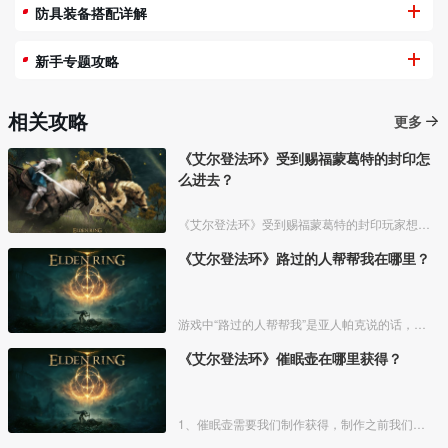
防具装备搭配详解
新手专题攻略
相关攻略
更多
《艾尔登法环》受到赐福蒙葛特的封印怎
么进去？
《艾尔登法环》受到赐福蒙葛特的封印玩家想要进去需要将两个Boss“初始之王”葛孚雷和”恶兆王“蒙葛特全部击杀，击杀后从”恶兆王“蒙葛特boss房王座后面的通道进入。
《艾尔登法环》路过的人帮帮我在哪里？
游戏中“路过的人帮帮我”是亚人帕克说的话，帕克出生在交界地宁姆格福地区海岸边洞窟中，帕克的母亲是一位裁缝师，后面被同类变成了一株矮小的灌木，亚人帕克的具体位置如下。
《艾尔登法环》催眠壶在哪里获得？
1、催眠壶需要我们制作获得，制作之前我们需要拿到法力斯的制作笔记【1】，之后，我们还需要制作材料蘑菇和托莉娜睡莲，除此之外，还需要龟裂壶。