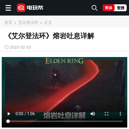
简体
繁體
首页
艾尔登法环
正文
《艾尔登法环》熔岩吐息详解
2023-02-03