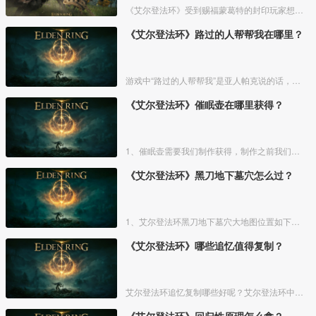
《艾尔登法环》受到赐福蒙葛特的封印玩家想要进去需要将两个Boss“初始之王”葛孚雷和”恶兆王“蒙葛特全部击杀，击杀后从”恶兆王“蒙葛特boss房王座后面的通道进入。
《艾尔登法环》路过的人帮帮我在哪里？
游戏中“路过的人帮帮我”是亚人帕克说的话，帕克出生在交界地宁姆格福地区海岸边洞窟中，帕克的母亲是一位裁缝师，后面被同类变成了一株矮小的灌木，亚人帕克的具体位置如下。
《艾尔登法环》催眠壶在哪里获得？
1、催眠壶需要我们制作获得，制作之前我们需要拿到法力斯的制作笔记【1】，之后，我们还需要制作材料蘑菇和托莉娜睡莲，除此之外，还需要龟裂壶。
《艾尔登法环》黑刀地下墓穴怎么过？
1、艾尔登法环黑刀地下墓穴大地图位置如下图所示：
《艾尔登法环》哪些追忆值得复制？
艾尔登法环追忆复制哪些好呢？艾尔登法环中，追忆虽然能通过漫步灵庙复制，但是漫步灵庙有数量上限，那么优先复制哪几个BOSS的追忆最好呢？下面一起来看看艾尔登法环追忆复制吧！
《艾尔登法环》回归性原理怎么拿？