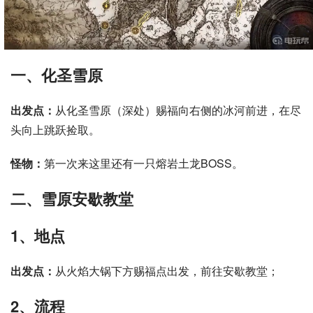
一、化圣雪原
出发点：
从化圣雪原（深处）赐福向右侧的冰河前进，在尽
头向上跳跃捡取。
怪物：
第一次来这里还有一只熔岩土龙BOSS。
二、雪原安歇教堂
1、地点
出发点：
从火焰大锅下方赐福点出发，前往安歇教堂；
2、流程