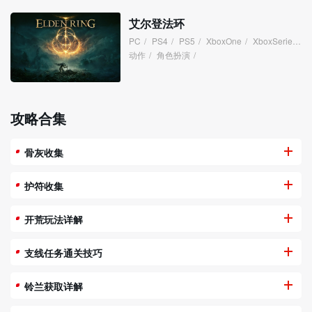
艾尔登法环
PC
/
PS4
/
PS5
/
XboxOne
/
XboxSeries
/
动作
/
角色扮演
/
攻略合集
骨灰收集
护符收集
开荒玩法详解
支线任务通关技巧
铃兰获取详解