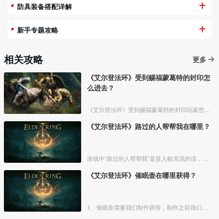
防具装备搭配详解
新手专题攻略
相关攻略
更多
《艾尔登法环》受到赐福蒙葛特的封印怎
么进去？
《艾尔登法环》受到赐福蒙葛特的封印玩家想要进去需要将两个Boss“初始之王”葛孚雷和”恶兆王“蒙葛特全部击杀，击杀后从”恶兆王“蒙葛特boss房王座后面的通道进入。
《艾尔登法环》路过的人帮帮我在哪里？
游戏中“路过的人帮帮我”是亚人帕克说的话，帕克出生在交界地宁姆格福地区海岸边洞窟中，帕克的母亲是一位裁缝师，后面被同类变成了一株矮小的灌木，亚人帕克的具体位置如下。
《艾尔登法环》催眠壶在哪里获得？
1、催眠壶需要我们制作获得，制作之前我们需要拿到法力斯的制作笔记【1】，之后，我们还需要制作材料蘑菇和托莉娜睡莲，除此之外，还需要龟裂壶。