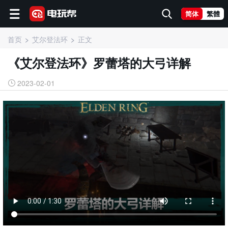
简体
繁體
首页
艾尔登法环
正文
《艾尔登法环》罗蕾塔的大弓详解
2023-02-01