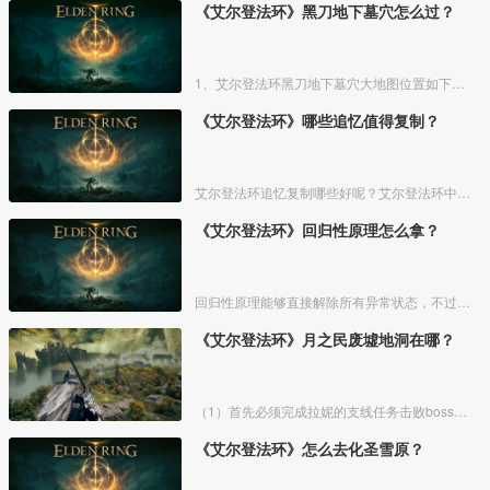
《艾尔登法环》黑刀地下墓穴怎么过？
1、艾尔登法环黑刀地下墓穴大地图位置如下图所示：
《艾尔登法环》哪些追忆值得复制？
艾尔登法环追忆复制哪些好呢？艾尔登法环中，追忆虽然能通过漫步灵庙复制，但是漫步灵庙有数量上限，那么优先复制哪几个BOSS的追忆最好呢？下面一起来看看艾尔登法环追忆复制吧！
《艾尔登法环》回归性原理怎么拿？
回归性原理能够直接解除所有异常状态，不过也会消除自身的特殊效果，而这个祷告想要获得需要去找黄金律法祷告原本。详细方法介绍如下：
《艾尔登法环》月之民废墟地洞在哪？
（1）首先必须完成拉妮的支线任务击败boss才能来到白金村顶上的月光祭坛。
《艾尔登法环》怎么去化圣雪原？