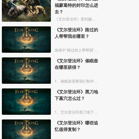
福蒙葛特的封印怎么进
去？
《艾尔登法环》受到赐福蒙葛特的封印玩家想要进去需要将两个Boss“初始之王”葛孚雷和”恶兆王“蒙葛特全部击杀，击杀后从”恶兆王“蒙葛特boss房王座后面的通道进入。
《艾尔登法环》路过的
人帮帮我在哪里？
游戏中“路过的人帮帮我”是亚人帕克说的话，帕克出生在交界地宁姆格福地区海岸边洞窟中，帕克的母亲是一位裁缝师，后面被同类变成了一株矮小的灌木，亚人帕克的具体位置如下。
《艾尔登法环》催眠壶
在哪里获得？
1、催眠壶需要我们制作获得，制作之前我们需要拿到法力斯的制作笔记【1】，之后，我们还需要制作材料蘑菇和托莉娜睡莲，除此之外，还需要龟裂壶。
《艾尔登法环》黑刀地
下墓穴怎么过？
1、艾尔登法环黑刀地下墓穴大地图位置如下图所示：
《艾尔登法环》哪些追
忆值得复制？