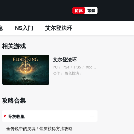
简体
繁體
息
NS入门
艾尔登法环
相关游戏
艾尔登法环
PC
/
PS4
/
PS5
/
XboxOne
/
XboxSeries
/
动作
/
角色扮演
/
攻略合集
骨灰收集
全传说中的灵魂 / 骨灰获得方法攻略