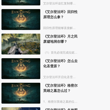
艾尔登法环追忆复制哪些好呢？艾尔登法环中，追忆虽然能通过漫步灵庙复制，但是漫步灵庙有数量上限，那么优先复制哪几个BOSS的追忆最好呢？下面一起来看看艾尔登法环追忆复制吧！
《艾尔登法环》回归性
原理怎么拿？
回归性原理能够直接解除所有异常状态，不过也会消除自身的特殊效果，而这个祷告想要获得需要去找黄金律法祷告原本。详细方法介绍如下：
《艾尔登法环》月之民
废墟地洞在哪？
（1）首先必须完成拉妮的支线任务击败boss才能来到白金村顶上的月光祭坛。
《艾尔登法环》怎么去
化圣雪原？
艾尔登法环开启化圣雪原地图有以下几个部分：
《艾尔登法环》格密尔
英雄之墓怎么过？
1、格密尔英雄之墓的位置如下图所示：
《艾尔登法环》各地图