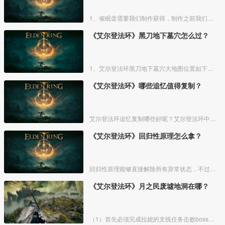
1、催眠壶需要我们制作获得，制作之前我们需要拿到法力斯的制作笔记【1】，之后，我们还需要制作材料蘑菇和托莉娜睡莲，除此之外，还需要龟裂壶。
《艾尔登法环》黑刀地下墓穴怎么过？
1、艾尔登法环黑刀地下墓穴大地图位置如下图所示：
《艾尔登法环》哪些追忆值得复制？
艾尔登法环追忆复制哪些好呢？艾尔登法环中，追忆虽然能通过漫步灵庙复制，但是漫步灵庙有数量上限，那么优先复制哪几个BOSS的追忆最好呢？下面一起来看看艾尔登法环追忆复制吧！
《艾尔登法环》回归性原理怎么拿？
回归性原理能够直接解除所有异常状态，不过也会消除自身的特殊效果，而这个祷告想要获得需要去找黄金律法祷告原本。详细方法介绍如下：
《艾尔登法环》月之民废墟地洞在哪？
（1）首先必须完成拉妮的支线任务击败boss才能来到白金村顶上的月光祭坛。