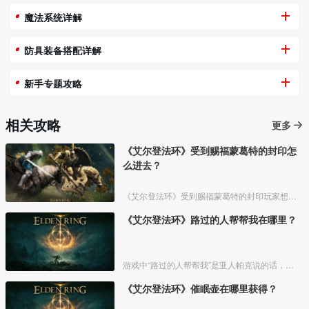
魔法系统详解
防具装备搭配详解
新手专题攻略
相关攻略
更多
《艾尔登法环》受到赐福蒙葛特的封印怎
么进去？
《艾尔登法环》受到赐福蒙葛特的封印玩家想要进去需要将两个Boss“初始之王”葛孚雷和”恶兆王“蒙葛特全部击杀，击杀后从”恶兆王“蒙葛特boss房王座后面的通道进入。
《艾尔登法环》路过的人帮帮我在哪里？
游戏中“路过的人帮帮我”是亚人帕克说的话，帕克出生在交界地宁姆格福地区海岸边洞窟中，帕克的母亲是一位裁缝师，后面被同类变成了一株矮小的灌木，亚人帕克的具体位置如下。
《艾尔登法环》催眠壶在哪里获得？