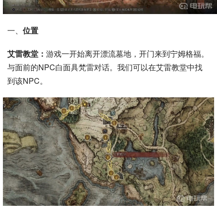
一、
位置
艾雷教堂：
游戏一开始离开漂流墓地，开门来到宁姆格福。
与面前的NPC白面具梵雷对话。我们可以在艾雷教堂中找
到该NPC。