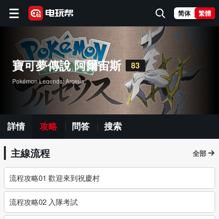
简体
繁體
寶可夢傳說 阿爾宙斯
83
Pokémon Legends: Arceus
詳情
攻略
問答
搜索
主線流程
全部
流程攻略01 歡迎來到祝慶村
流程攻略02 入隊考試