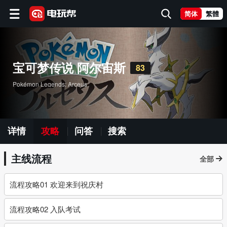
简体
繁體
宝可梦传说 阿尔宙斯
83
Pokémon Legends: Arceus
详情
攻略
问答
搜索
主线流程
全部
流程攻略01 欢迎来到祝庆村
流程攻略02 入队考试