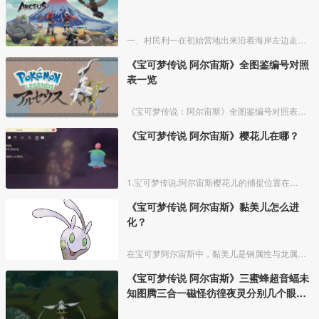
一、村民利一在初始营地出来沿着海岸左边走，尽头位置旁边有个小海角就可以找到村民利一。
《宝可梦传说 阿尔宙斯》全图鉴编号对照
表一览
《宝可梦传说：阿尔宙斯》全图鉴编号对照表，提供给玩家查询遗漏或者或未知宝可梦用，尽快完成全图鉴去见阿尔宙斯。
《宝可梦传说 阿尔宙斯》樱花儿在哪？
1.宝可梦传说:阿尔宙斯樱花儿的捕捉位置在黑曜原野的深幽森林，天冠山麓的离泉、妖精之泉、太古洞穴，红莲湿地的大嘴沼泽。
《宝可梦传说 阿尔宙斯》黏美儿怎么进
化？
在宝可梦阿尔宙斯中，黏美儿是钢属性与龙属性的宝可梦，需要自身等级达到【50级以上】，并且在下雨或大雨的天气下才能进化成黏美龙。
《宝可梦传说 阿尔宙斯》三蜜蜂超音蝠未
知图腾三合一磁怪彷徨夜灵分别几个眼
睛？