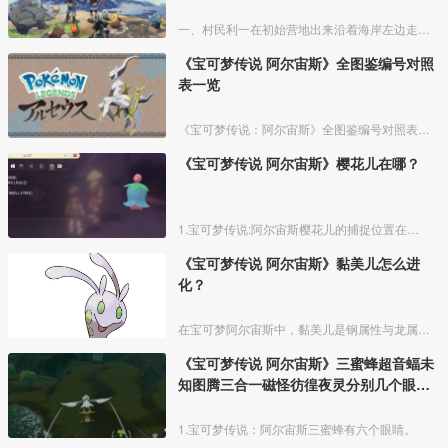
一、村民利一在初始营地出来沿着海岸左边走，尽头位置旁边有个小海角就可以找到村民利一。
《宝可梦传说 阿尔宙斯》全图鉴编号对照
表一览
《宝可梦传说：阿尔宙斯》全图鉴编号对照表，提供给玩家查询遗漏或者或未知宝可梦用，尽快完成全图鉴去见阿尔宙斯。
《宝可梦传说 阿尔宙斯》樱花儿在哪？
1.宝可梦传说:阿尔宙斯樱花儿的捕捉位置在黑曜原野的深幽森林，天冠山麓的离泉、妖精之泉、太古洞穴，红莲湿地的大嘴沼泽。
《宝可梦传说 阿尔宙斯》黏美儿怎么进
化？
在宝可梦阿尔宙斯中，黏美儿是钢属性与龙属性的宝可梦，需要自身等级达到【50级以上】，并且在下雨或大雨的天气下才能进化成黏美龙。
《宝可梦传说 阿尔宙斯》三蜜蜂超音蝠未
知图腾三合一磁怪彷徨夜灵分别几个眼
睛？
1.宝可梦传说：阿尔宙斯三蜜蜂有六个眼睛。