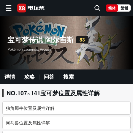
简体
繁體
宝可梦传说 阿尔宙斯
83
Pokémon Legends: Arceus
详情
攻略
问答
搜索
NO.107~141宝可梦位置及属性详解
独角犀牛位置及属性详解
河马兽位置及属性详解