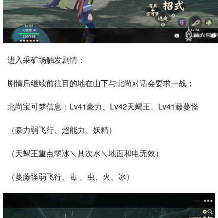
进入采矿场触发剧情；
剧情后继续前往目的地在山下与北尚对话会要求一战；
北尚宝可梦信息：Lv41豪力、Lv42天蝎王、Lv41藤蔓怪
（豪力弱飞行、超能力、妖精）
（天蝎王重点弱冰＼其次水＼地面和电无效）
（蔓藤怪弱飞行、毒 、虫、火、冰）