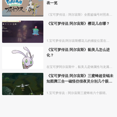
表一览
《宝可梦传说：阿尔宙斯》全图鉴编号对照表，提供给玩家查询遗漏或者或未知宝可梦用，尽快完成全图鉴去见阿尔宙斯。
《宝可梦传说 阿尔宙斯》樱花儿在哪？
1.宝可梦传说:阿尔宙斯樱花儿的捕捉位置在黑曜原野的深幽森林，天冠山麓的离泉、妖精之泉、太古洞穴，红莲湿地的大嘴沼泽。
《宝可梦传说 阿尔宙斯》黏美儿怎么进
化？
在宝可梦阿尔宙斯中，黏美儿是钢属性与龙属性的宝可梦，需要自身等级达到【50级以上】，并且在下雨或大雨的天气下才能进化成黏美龙。
《宝可梦传说 阿尔宙斯》三蜜蜂超音蝠未
知图腾三合一磁怪彷徨夜灵分别几个眼
睛？
1.宝可梦传说：阿尔宙斯三蜜蜂有六个眼睛。