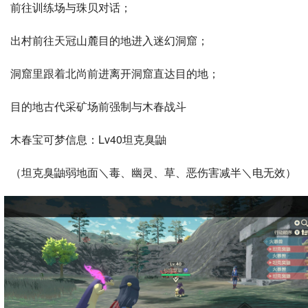
前往训练场与珠贝对话；
出村前往天冠山麓目的地进入迷幻洞窟；
洞窟里跟着北尚前进离开洞窟直达目的地；
目的地古代采矿场前强制与木春战斗
木春宝可梦信息：Lv40坦克臭鼬
（坦克臭鼬弱地面＼毒、幽灵、草、恶伤害减半＼电无效）