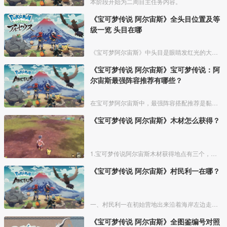
本阶段开始为二周目主任务内容。
《宝可梦传说 阿尔宙斯》全头目位置及等
级一览 头目在哪
《宝可梦阿尔宙斯》中头目是眼睛发红光的大体型宝可梦，比普通宝可梦能力要强一些，根据时间和地区不同，出现的头目也有所差异。今天就为大家介绍一下《宝可梦阿尔宙斯》头目位置及等级信息，希
《宝可梦传说 阿尔宙斯》宝可梦传说：阿
尔宙斯最强阵容推荐有哪些？
在宝可梦阿尔宙斯中，最强阵容搭配推荐是黏美龙、烈咬陆鲨、帕路奇亚、烈焰猴、艾路雷朵和波克基斯，宝可梦介绍如下所示：
《宝可梦传说 阿尔宙斯》木材怎么获得？
1.宝可梦传说阿尔宙斯木材获得地点有三个，一个是天冠山麓的神阖山道，这里有两个木材，一个是天冠山麓的妖精之泉，这里也有两个木材，最后一个是角鹿山道，这里有一个木材。
《宝可梦传说 阿尔宙斯》村民利一在哪？
一、村民利一在初始营地出来沿着海岸左边走，尽头位置旁边有个小海角就可以找到村民利一。
《宝可梦传说 阿尔宙斯》全图鉴编号对照