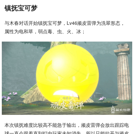
镇抚宝可梦
与木春对话开始镇抚宝可梦，Lv46顽皮雷弹为洗翠形态，
属性为电和草，弱点毒、虫、火、冰；
本次镇抚难度比较高不能急于输出，顽皮雷弹会放出跟踪电
球一直会跟着直到打中玩家未知消失，所以只能拉开与顽皮