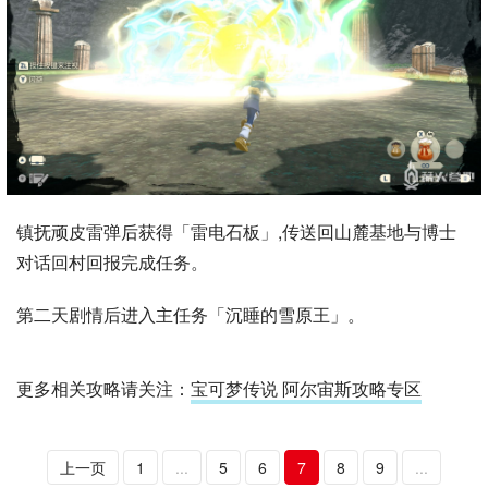
镇抚顽皮雷弹后获得「雷电石板」,传送回山麓基地与博士
对话回村回报完成任务。
第二天剧情后进入主任务「沉睡的雪原王」。
更多相关攻略请关注：
宝可梦传说 阿尔宙斯攻略专区
上一页
1
...
5
6
7
8
9
...