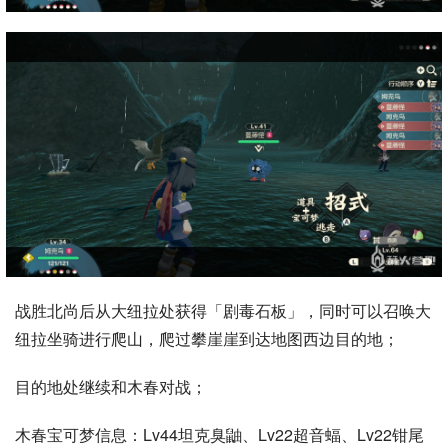
战胜北尚后从大纽拉处获得「剧毒石板」，同时可以召唤大
纽拉坐骑进行爬山，爬过攀崖崖到达地图西边目的地；
目的地处继续和木春对战；
木春宝可梦信息：Lv44坦克臭鼬、Lv22超音蝠、Lv22钳尾