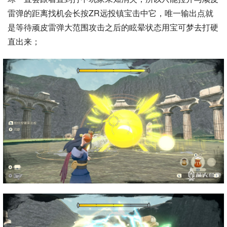
雷弹的距离找机会长按ZR远投镇宝击中它，唯一输出点就
是等待顽皮雷弹大范围攻击之后的眩晕状态用宝可梦去打硬
直出来；