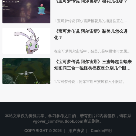
《宝可梦传说 阿尔宙斯》樱花儿在哪？
1.宝可梦传说:阿尔宙斯樱花儿的捕捉位置在黑曜原野的深幽森林，天冠山麓的离泉、妖精之泉、太古洞穴，红莲湿地的大嘴沼泽。
《宝可梦传说 阿尔宙斯》黏美儿怎么进
化？
在宝可梦阿尔宙斯中，黏美儿是钢属性与龙属性的宝可梦，需要自身等级达到【50级以上】，并且在下雨或大雨的天气下才能进化成黏美龙。
《宝可梦传说 阿尔宙斯》三蜜蜂超音蝠未
知图腾三合一磁怪彷徨夜灵分别几个眼
睛？
1.宝可梦传说：阿尔宙斯三蜜蜂有六个眼睛。
本站文章仅为资源共享、学习参考之目的，若有图片和内容侵权，请联系
vgover_com@outlook.com查证删除。
COPYRIGHT © 2026 |
用户协议
|
Cookie声明