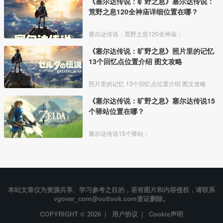
《塞尔达传说：旷野之息》塞尔达传说：
荒野之息120全神庙详细位置在哪？
塞尔达传说：荒野之息120全神庙：
《塞尔达传说：旷野之息》照片里的记忆
13个回忆点位置介绍 图文攻略
照片里的记忆 13个回忆点位置介绍 图文攻略
《塞尔达传说：旷野之息》塞尔达传说15
个驿站位置在哪？
塞尔达传说15个驿站：
本站文章仅为资源共享、学习参考之目的，若有图片和内容侵权，请联系
vgover_com@outlook.com查证删除。
COPYRIGHT © 2026 |
用户协议
|
Cookie声明