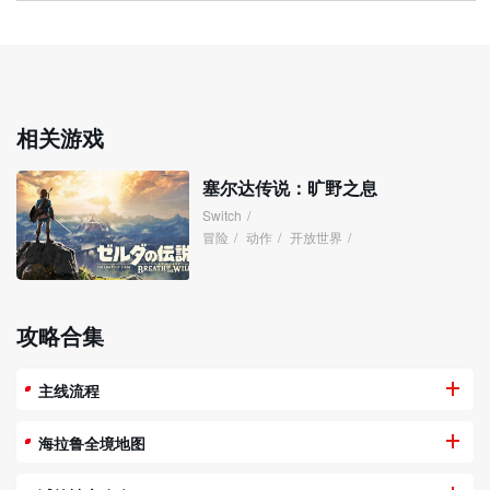
相关游戏
塞尔达传说：旷野之息
Switch
/
冒险
/
动作
/
开放世界
/
攻略合集
主线流程
海拉鲁全境地图