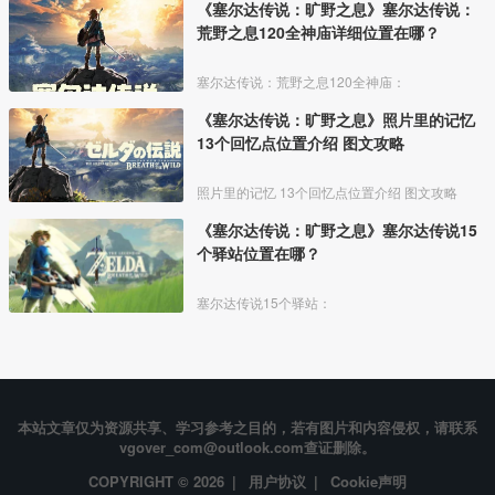
《塞尔达传说：旷野之息》塞尔达传说：
荒野之息120全神庙详细位置在哪？
塞尔达传说：荒野之息120全神庙：
《塞尔达传说：旷野之息》照片里的记忆
13个回忆点位置介绍 图文攻略
照片里的记忆 13个回忆点位置介绍 图文攻略
《塞尔达传说：旷野之息》塞尔达传说15
个驿站位置在哪？
塞尔达传说15个驿站：
本站文章仅为资源共享、学习参考之目的，若有图片和内容侵权，请联系
vgover_com@outlook.com查证删除。
COPYRIGHT © 2026 |
用户协议
|
Cookie声明