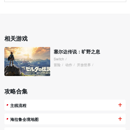
相关游戏
塞尔达传说：旷野之息
Switch
/
冒险
/
动作
/
开放世界
/
攻略合集
主线流程
海拉鲁全境地图