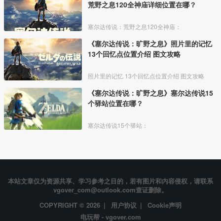
荒野之息120全神庙详细位置在哪？
塞尔达传说：荒野之息120全神庙：
《塞尔达传说：旷野之息》照片里的记忆
13个回忆点位置介绍 图文攻略
照片里的记忆 13个回忆点位置介绍 图文攻略
《塞尔达传说：旷野之息》塞尔达传说15
个驿站位置在哪？
塞尔达传说15个驿站：
本站文章仅为资源共享、学习参考之目的，若有图片和内容侵权，请联系
vgover_com@outlook.com查证删除。
COPYRIGHT © 2026 |
用户协议
|
Cookie声明
电玩帮 - vgover.com