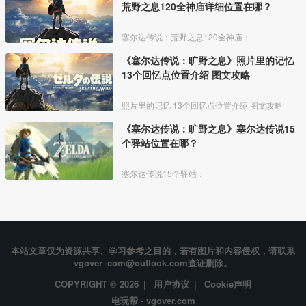
荒野之息120全神庙详细位置在哪？
塞尔达传说：荒野之息120全神庙：
《塞尔达传说：旷野之息》照片里的记忆
13个回忆点位置介绍 图文攻略
照片里的记忆 13个回忆点位置介绍 图文攻略
《塞尔达传说：旷野之息》塞尔达传说15
个驿站位置在哪？
塞尔达传说15个驿站：
本站文章仅为资源共享、学习参考之目的，若有图片和内容侵权，请联系
vgover_com@outlook.com查证删除。
COPYRIGHT © 2026 |
用户协议
|
Cookie声明
电玩帮 - vgover.com