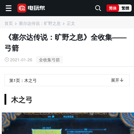
简体
繁體
首页
塞尔达传说：旷野之息
正文
《塞尔达传说：旷野之息》全收集——
弓箭
2021-01-26
全收集弓箭
展开
第1页：
木之弓
木之弓