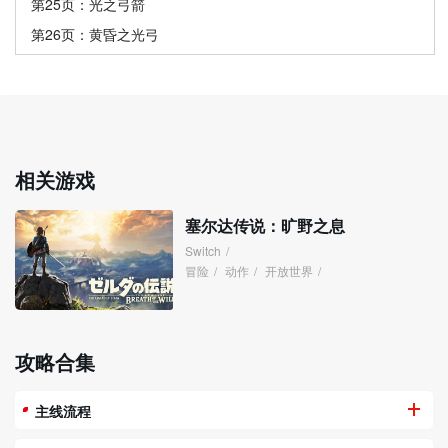
第25页：光之弓箭
第26页：黄昏之光弓
相关游戏
塞尔达传说：旷野之息
Switch
/
冒险
/
动作
/
开放世界
/
攻略合集
主线流程