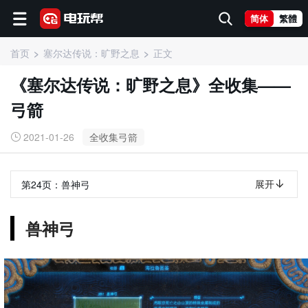
简体
繁體
首页
塞尔达传说：旷野之息
正文
《塞尔达传说：旷野之息》全收集——
弓箭
2021-01-26
全收集弓箭
展开
第24页：
兽神弓
兽神弓