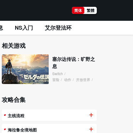
简体
繁體
息
NS入门
艾尔登法环
相关游戏
塞尔达传说：旷野之
息
Switch
/
冒险
/
动作
/
开放世界
/
攻略合集
主线流程
海拉鲁全境地图