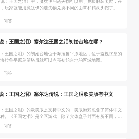
传说：王国之泪》中，魔犹伊的遗失物可以用于兑换服装奖励，在
后，玩家就能用魔犹伊的遗失物兑换不同的面罩和精灵头帽了。
问答
说：王国之泪》塞尔达王国之泪初始台地在哪？
说：王国之泪》的初始台地位于海拉鲁平原地区，位于监视堡垒的
启海拉鲁平原鸟望塔后就可以点亮初始台地的区域地图。
问答
说：王国之泪》塞尔达传说：王国之泪欧美版有中文
说：王国之泪》的欧美版是支持中文的，美版游戏包含了简体中文
两种。《王国之泪》是全区游戏，除了实体盒子封面有所不同，游
一样的，任意版本都支持中文。
问答