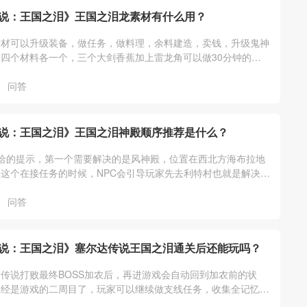
说：王国之泪》王国之泪龙素材有什么用？
素材可以升级装备，做任务，做料理，余料建造，卖钱，升级鬼神
四个材料各一个，三个大剑香蕉加上雷龙角可以做30分钟的三
一个卖300，龙的爪子可以去三个
问答
说：王国之泪》王国之泪神殿顺序推荐是什么？
给的提示，第一个需要解决的是风神殿，位置在西北方海布拉地
这个在接任务的时候，NPC会引导玩家先去利特村也就是解决风
她们说的走就可以。
问答
说：王国之泪》塞尔达传说王国之泪通关后还能玩吗？
传说打败最终BOSS加农后，再进游戏会自动回到加农前的状
已经是游戏的二周目了，玩家可以继续做支线任务，收集全记忆、
通祠堂、装备等其它游戏内容。