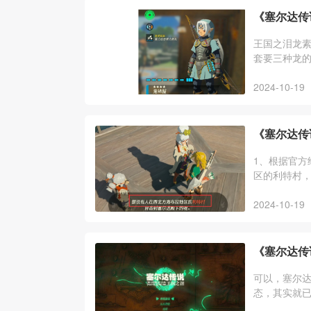
《塞尔达传
王国之泪龙
套要三种龙的
攻药，雷龙角
2024-10-19
《塞尔达传
1、根据官方
区的利特村，
神殿，跟着
2024-10-19
《塞尔达传
可以，塞尔达
态，其实就
呀哈哈、全