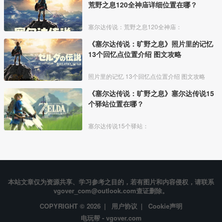
荒野之息120全神庙详细位置在哪？
塞尔达传说：荒野之息120全神庙：
《塞尔达传说：旷野之息》照片里的记忆
13个回忆点位置介绍 图文攻略
照片里的记忆 13个回忆点位置介绍 图文攻略
《塞尔达传说：旷野之息》塞尔达传说15
个驿站位置在哪？
塞尔达传说15个驿站：
本站文章仅为资源共享、学习参考之目的，若有图片和内容侵权，请联系
vgover_com@outlook.com查证删除。
COPYRIGHT © 2026 |
用户协议
|
Cookie声明
电玩帮 - vgover.com