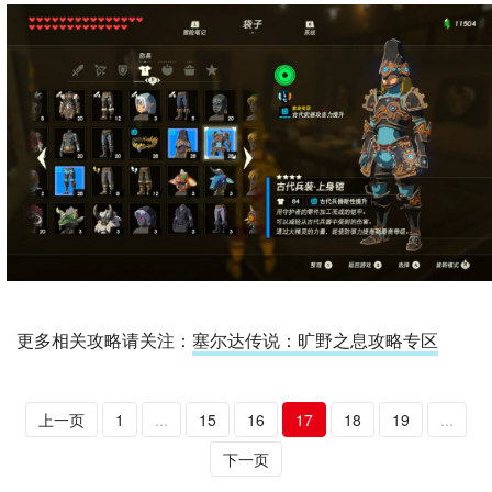
更多相关攻略请关注：
塞尔达传说：旷野之息攻略专区
上一页
1
...
15
16
17
18
19
...
下一页