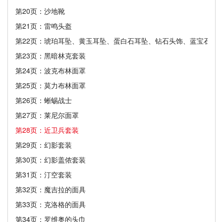
第20页：沙地靴
第21页：雷鸣头盔
第22页：琥珀耳坠、黄玉耳坠、蛋白石耳坠、钻石头饰、蓝宝石头
第23页：黑暗林克套装
第24页：波克布林面罩
第25页：莫力布林面罩
第26页：蜥蜴战士
第27页：莱尼尔面罩
第28页：近卫兵套装
第29页：幻影套装
第30页：幻影盖侬套装
第31页：汀空套装
第32页：魔吉拉的面具
第33页：克洛格的面具
第34页：罗维奥的头巾