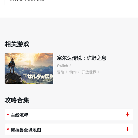
相关游戏
塞尔达传说：旷野之息
Switch
/
冒险
/
动作
/
开放世界
/
攻略合集
主线流程
海拉鲁全境地图