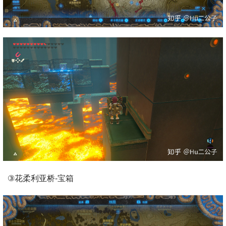
③花柔利亚桥-宝箱