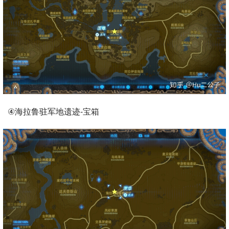
④海拉鲁驻军地遗迹-宝箱