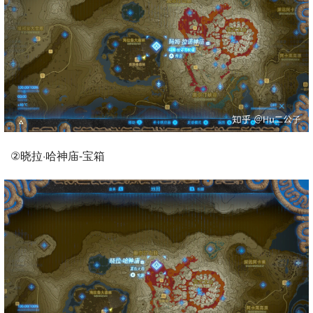
②晓拉·哈神庙-宝箱