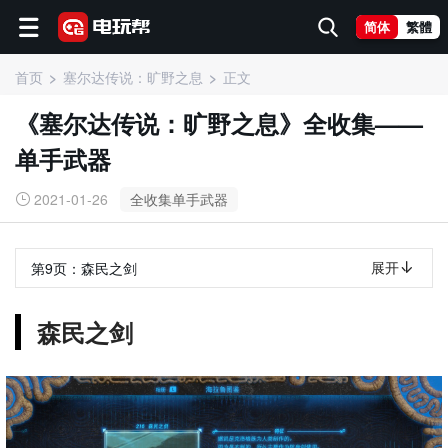
简体
繁體
首页
塞尔达传说：旷野之息
正文
《塞尔达传说：旷野之息》全收集——
单手武器
2021-01-26
全收集单手武器
展开
第9页：
森民之剑
森民之剑