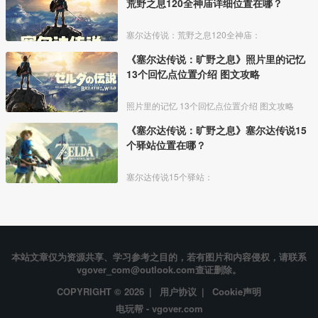
荒野之息120全神庙详细位置在哪？
塞尔达传说：荒野之息120全神庙：
《塞尔达传说：旷野之息》照片里的记忆
13个回忆点位置介绍 图文攻略
照片里的记忆 13个回忆点位置介绍 图文攻略
《塞尔达传说：旷野之息》塞尔达传说15
个驿站位置在哪？
塞尔达传说15个驿站：
本站文章仅为资源共享、学习参考之目的，若有图片和内容侵权，请联系
vgover_com@outlook.com查证删除。
COPYRIGHT © 2026 |
用户协议
|
Cookie声明
电玩帮 - vgover.com