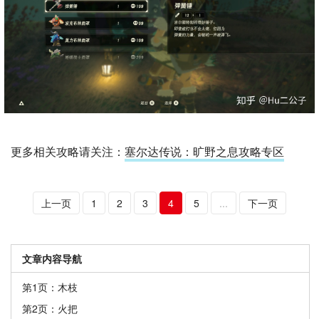
更多相关攻略请关注：
塞尔达传说：旷野之息攻略专区
上一页
1
2
3
4
5
...
下一页
文章内容导航
第1页：木枝
第2页：火把