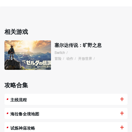
相关游戏
塞尔达传说：旷野之息
Switch
/
冒险
/
动作
/
开放世界
/
攻略合集
主线流程
海拉鲁全境地图
试炼神庙攻略