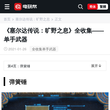
简体
繁體
首页
塞尔达传说：旷野之息
正文
《塞尔达传说：旷野之息》全收集——
单手武器
2021-01-26
全收集单手武器
展开
第4页：
弹簧锤
弹簧锤