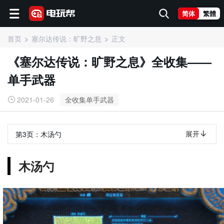
简体
繁體
首页
塞尔达传说：旷野之息
正文
《塞尔达传说：旷野之息》全收集——
单手武器
2021-01-26
全收集单手武器
展开
第3页：
木汤勺
木汤勺