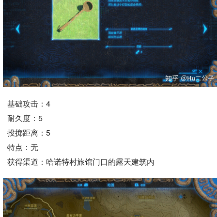
基础攻击：4
耐久度：5
投掷距离：5
特点：无
获得渠道：哈诺特村旅馆门口的露天建筑内