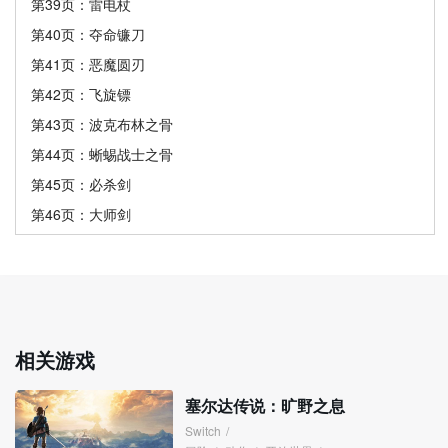
第39页：雷电杖
第40页：夺命镰刀
第41页：恶魔圆刃
第42页：飞旋镖
第43页：波克布林之骨
第44页：蜥蜴战士之骨
第45页：必杀剑
第46页：大师剑
相关游戏
塞尔达传说：旷野之息
Switch
/