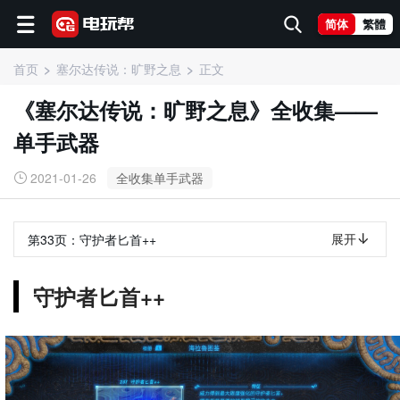
简体
繁體
首页
塞尔达传说：旷野之息
正文
《塞尔达传说：旷野之息》全收集——
单手武器
2021-01-26
全收集单手武器
展开
第33页：
守护者匕首++
守护者匕首++