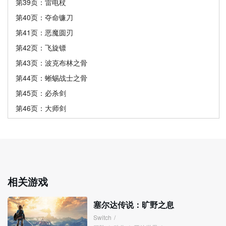
第39页：雷电杖
第40页：夺命镰刀
第41页：恶魔圆刃
第42页：飞旋镖
第43页：波克布林之骨
第44页：蜥蜴战士之骨
第45页：必杀剑
第46页：大师剑
相关游戏
塞尔达传说：旷野之息
Switch
/