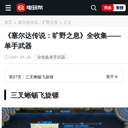
简体
繁體
首页
塞尔达传说：旷野之息
正文
《塞尔达传说：旷野之息》全收集——
单手武器
2021-01-26
全收集单手武器
展开
第27页：
三叉蜥蜴飞旋镖
三叉蜥蜴飞旋镖