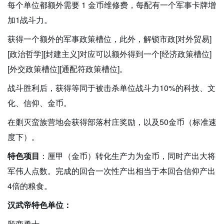
每个单位都额外需要 1 金币维修费，每配有一个军事卡牌增
加1战斗力。
获得一个额外的军事政策槽位，此外，解锁市政[对外贸易]
[政治哲学][封建主义]对应可以额外得到一个[经济政策槽位]
[外交政策槽位][通配符政策槽位]。
战斗胜利后，获得等同于被击杀单位战斗力10%的科技、文
化、信仰、金币。
在剿灭蛮族营地会获得部落村庄奖励，以及50金币（标准速
度下）。
特色项目
：厘甲（金币）转化生产力为金币，同时产出大将
军伟人点数。完成的回合一次性产出相当于本回合信仰产出
4倍的粮食。
汉武帝特色单位：
殷商勇士