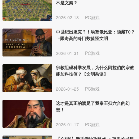
不是文秦？
2026-02-13
PC游戏
中世纪出坦克？！埃塞俄比亚：隐藏T0？
上限奇高的冷门数值怪文明
2026-01-31
PC游戏
宗教阻碍科学发展，为什么阿拉伯的宗教
能加科技值？【文明杂谈】
2026-01-25
PC游戏
这才是真正的满足了我秦王扫六合的幻
想！
2026-01-17
PC游戏
【文明6】新手选址攻略ⅷ：万里长城规