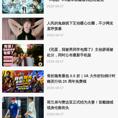
2026-08-07
人民的兔娘线下互动暖心出圈，不少网友
直呼羡慕
2026-08-07
《完蛋，我被男同学包围了》主创辟谣被
处分，同时公布最新手机版
2026-08-07
骨折抛售最低 0.5 折｜3A 大作折扣倒计时
幽灵行动 25 周年免费领
2026-08-07
荷兰弟与赞达亚正式结为夫妻！首戴婚戒
现身伦敦街头
2026-08-07