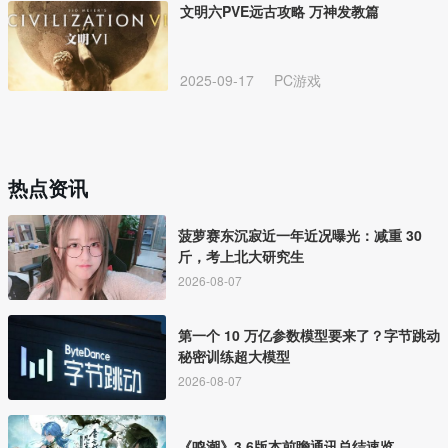
文明六PVE远古攻略 万神发教篇
2025-09-17
PC游戏
热点资讯
菠萝赛东沉寂近一年近况曝光：减重 30
斤，考上北大研究生
2026-08-07
第一个 10 万亿参数模型要来了？字节跳动
秘密训练超大模型
2026-08-07
《鸣潮》3.6版本前瞻通讯总结速览