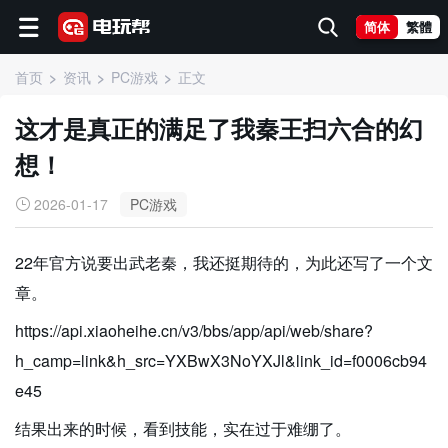
简体
繁體
首页
资讯
PC游戏
正文
这才是真正的满足了我秦王扫六合的幻
想！
2026-01-17
PC游戏
22年官方说要出武老秦，我还挺期待的，为此还写了一个文
章。
https://api.xiaoheihe.cn/v3/bbs/app/api/web/share?
h_camp=link&h_src=YXBwX3NoYXJl&link_id=f0006cb94
e45
结果出来的时候，看到技能，实在过于难绷了。