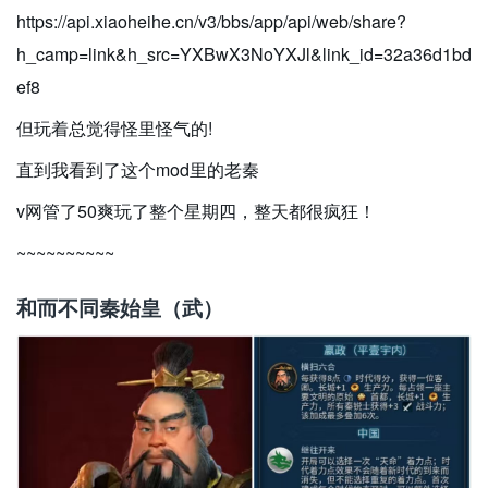
https://api.xiaoheihe.cn/v3/bbs/app/api/web/share?
h_camp=link&h_src=YXBwX3NoYXJl&link_id=32a36d1bd
ef8
但玩着总觉得怪里怪气的!
直到我看到了这个mod里的老秦
v网管了50爽玩了整个星期四，整天都很疯狂！
~~~~~~~~~~
和而不同秦始皇（武）