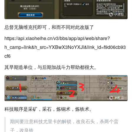
总督无脑维克托即可，和而不同对此改版了
https://api.xiaoheihe.cn/v3/bbs/app/api/web/share?
h_camp=link&h_src=YXBwX3NoYXJl&link_id=f9d06cb93
cf6
其早期造单位，与后期加战斗力帮助都很大。
科技顺序是采矿，采石，炼铜术，炼铁术。
期间要注意科技尤里卡的解锁，改良石头，杀两个蛮
子，改良铁