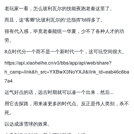
老玩家一看，怎么玻利瓦尔的技能夜跑老秦这里了。
而且，这“客卿”比玻利瓦尔的“总指挥”bt得多了。
很有代入感，毕竟老秦能统一华夏，少不了各种人才的功
劳。
8点时代分一个而不是一个新时代一个，这可玩空间很大。
https://api.xiaoheihe.cn/v3/bbs/app/api/web/share?
h_camp=link&h_src=YXBwX3NoYXJl&link_id=eab46c6ba
7a4
运气好点的话，远古时期就可以凑一个出来，然后...
用它去探路，用来凑更多的时代点。
反正是伟人类别，杀不
死。
以达成滚雪球的效果。