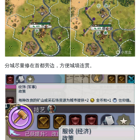
分城尽量修在首都旁边，方便城墙连贯。