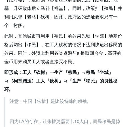
基，升级政体后立马补【祠堂】。同时，政策挂【殖民】并
利用总督【老马】砍树，因此，政府区的选址要求只有一
个：树多。
此时，其他城市再利用【殖民】的效果先锁【学院】地基价
格后均出【移民】，在工人砍树的情况下达到快速出移民的
效果。同时，外贸上利用各类资源与ai换取回合金，高额的
金币用来购买工人或者直接买移民。
即形成：工人『砍树』→生产『移民』→移民『坐城』
→（祠堂赠送）工人『砍树』→『生产『移民』的良性循
环。
注意：中国【朱棣】是比较特殊的领袖。
因为LA的存在，让朱棣更需要卡10人口，而爆移民是掉