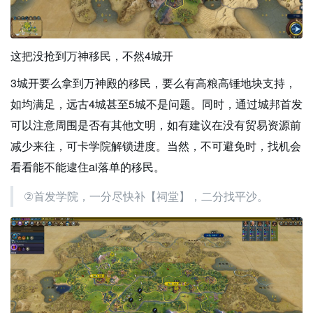
这把没抢到万神移民，不然4城开
3城开要么拿到万神殿的移民，要么有高粮高锤地块支持，
如均满足，远古4城甚至5城不是问题。同时，通过城邦首发
可以注意周围是否有其他文明，如有建议在没有贸易资源前
减少来往，可卡学院解锁进度。当然，不可避免时，找机会
看看能不能逮住ai落单的移民。
②首发学院，一分尽快补【祠堂】，二分找平沙。