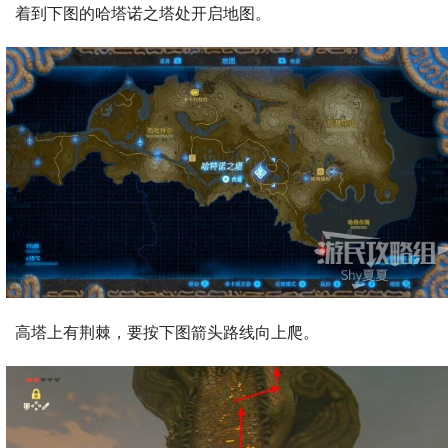
着到下图的哈塔诺之塔处开启地图。
高塔上有荆棘，要按下图箭头路线向上爬。