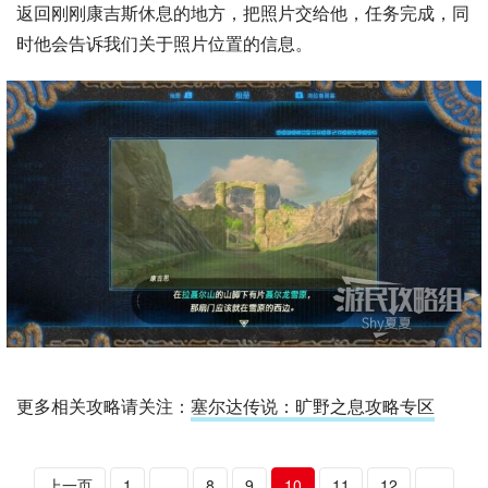
返回刚刚康吉斯休息的地方，把照片交给他，任务完成，同
时他会告诉我们关于照片位置的信息。
更多相关攻略请关注：
塞尔达传说：旷野之息攻略专区
上一页
1
...
8
9
10
11
12
...