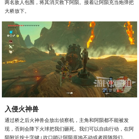
两名敌人包围，将其消灭救下阿陨。接着让阿陨充当炮弹把
大桥放下。
入侵火神兽
通过桥之后火神兽会放出侦察机，主角和阿陨都不能被发
现，否则会降下火球把我们砸死。我们可以自由行动，在阿
陨附近按十字键↓吹口哨让阿陨原地不动或者跟随我们。