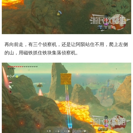
再向前走，有三个侦察机，还是让阿陨站住不用，爬上左侧
的山，用磁铁抓住铁块集落侦察机。