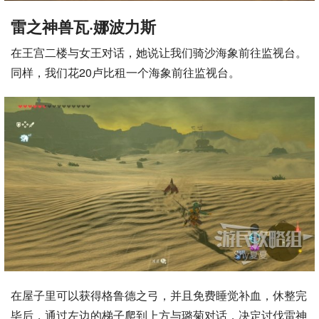
雷之神兽瓦·娜波力斯
在王宫二楼与女王对话，她说让我们骑沙海象前往监视台。
同样，我们花20卢比租一个海象前往监视台。
在屋子里可以获得格鲁德之弓，并且免费睡觉补血，休整完
毕后，通过左边的梯子爬到上方与璐菊对话，决定讨伐雷神