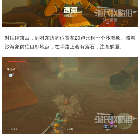
对话结束后，到村东边的位置花20卢比租一个沙海象。骑着
沙海象前往目标地点，在半路上会有落石，注意躲避。