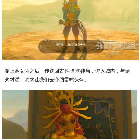
穿上淑女装之后，传送回古科·齐塞神庙，进入城内，与璐
菊对话。璐菊让我们去夺回雷鸣头盔。