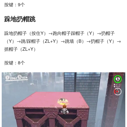
按键：9个
跺地扔帽跳
跺地扔帽子（按住Y）→跑向帽子踩帽子（Y）→扔帽子
（Y）→跳/踩帽子（ZL+Y）→跳墙（B）→扔帽子（Y）→
抓帽子（ZL+Y）
按键：8个