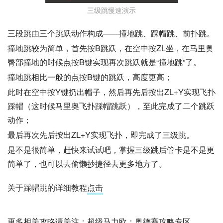
三级跳慢速演示
三段跳由三个跳跃动作构成——撞地跳、踩帽跳、前扑跳。
撞地跳较为简单，首先按B跳跃，在空中按ZL坐，在马里奥
臀部撞地的时候点按B键实现再次跳跃就是“撞地跳”了。
撞地跳相比一般的点按B键的跳跃，高度更高；
此时在空中按Y键扔出帽子，然后再先后按出ZL+Y实现飞扑
踩帽（这时候马里奥飞扑踩帽跳跃），至此完成了二个跳跃
动作；
最后再次先后按出ZL+Y实现飞扑，即完成了三级跳。
是不是很简单，赶快来试试吧，掌握三级跳后管卡是不是更
简单了，也可以去偷懒抄捷径去更多地方了。
关于踩帽跳的详细教程
点击
更多相关攻略请关注：
超级马力欧：奥德赛攻略专区