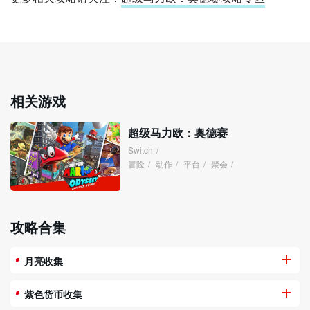
相关游戏
超级马力欧：奥德赛
Switch
/
冒险
/
动作
/
平台
/
聚会
/
攻略合集
月亮收集
紫色货币收集