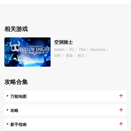
相关游戏
空洞骑士
Switch
/
PC
/
PS4
/
XboxOne
/
动作
/
冒险
/
独立
/
攻略合集
万能地图
攻略
新手指南