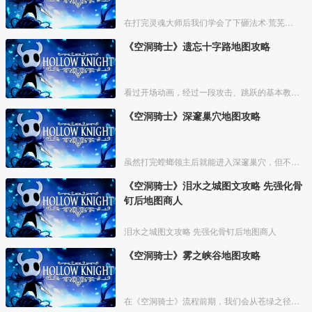
在打完灵魂大师后我们学会了下砸法术·荒芜俯冲，之后就能去一些之前不能去的地方了，在出发前可以先去买光莹灯笼，如果之前死的比较多可以在泪水之城的椅子附近刷下钱。如果有多余的钱可以去遗
《空洞骑士》遗忘十字路地图攻略
看过开场动画，经过一段攻击、跳跃的基本教学关卡，我们来到衰落的小镇【德特茅斯】，坐上村中的椅子，可存档、回复体力。
《空洞骑士》深邃巢穴地图攻略
虽然打完螳螂领主后就能进入深邃巢穴，但不建议在前期前往，这里不仅地形复杂，怪物也比较强力。等主角能力稍微全一点，拥有超级冲刺、二段跳，骨钉也强化过一两次了，我们再攻略这里，会简单很
《空洞骑士》泪水之城图文攻略 先强化骨
钉后地图商人
泪水之城图文攻略 先强化骨钉后地图商人
《空洞骑士》雾之峡谷地图攻略
在《空洞骑士》流程前期，我们会从苍绿之径来到雾之峡谷。不过这时候我们还不具备能力去探索这个区域，也没法买到这里的地图。