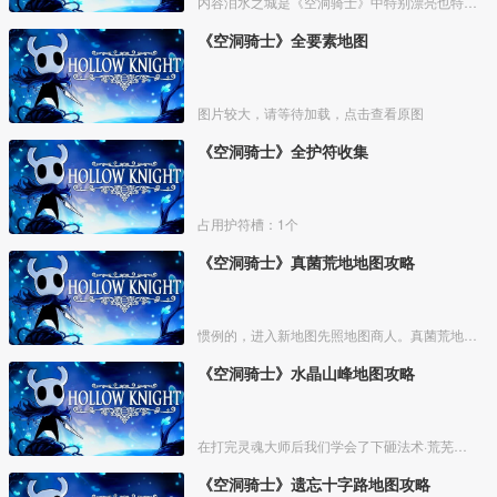
内容泪水之城是《空洞骑士》中特别漂亮也特别重要的一个区域。
《空洞骑士》全要素地图
图片较大，请等待加载，点击查看原图
《空洞骑士》全护符收集
占用护符槽：1个
《空洞骑士》真菌荒地地图攻略
惯例的，进入新地图先照地图商人。真菌荒地的地图商人位置如下
《空洞骑士》水晶山峰地图攻略
在打完灵魂大师后我们学会了下砸法术·荒芜俯冲，之后就能去一些之前不能去的地方了，在出发前可以先去买光莹灯笼，如果之前死的比较多可以在泪水之城的椅子附近刷下钱。如果有多余的钱可以去遗
《空洞骑士》遗忘十字路地图攻略