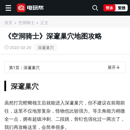
简体
繁體
首页
空洞骑士
正文
《空洞骑士》深邃巢穴地图攻略
2022-02-20
深邃巢穴
展开
第1页：
深邃巢穴
深邃巢穴
虽然打完螳螂领主后就能进入深邃巢穴，但不建议在前期前
往，这里不仅地形复杂，怪物也比较强力。等主角能力稍微
全一点，拥有超级冲刺、二段跳，骨钉也强化过一两次了，
我们再攻略这里，会简单很多。