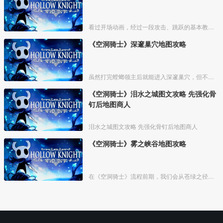
看过开场动画，经过一段攻击、跳跃的基本教学关卡，我们来到衰落的小镇【德特茅斯】，坐上村中的椅子，可存档、回复体力。
《空洞骑士》深邃巢穴地图攻略
虽然打完螳螂领主后就能进入深邃巢穴，但不建议在前期前往，这里不仅地形复杂，怪物也比较强力。等主角能力稍微全一点，拥有超级冲刺、二段跳，骨钉也强化过一两次了，我们再攻略这里，会简单很
《空洞骑士》泪水之城图文攻略 先强化骨
钉后地图商人
泪水之城图文攻略 先强化骨钉后地图商人
《空洞骑士》雾之峡谷地图攻略
在《空洞骑士》流程前期，我们会从苍绿之径来到雾之峡谷。不过这时候我们还不具备能力去探索这个区域，也没法买到这里的地图。