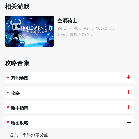
相关游戏
空洞骑士
Switch
/
PC
/
PS4
/
XboxOne
/
动作
/
冒险
/
独立
/
攻略合集
万能地图
攻略
新手指南
地图攻略
遗忘十字路地图攻略