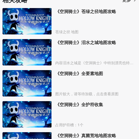
《空洞骑士》苍绿之径地图攻略
苍绿之径 地图
《空洞骑士》泪水之城地图攻略
内容泪水之城是《空洞骑士》中特别漂亮也特别重要的一个区域。
《空洞骑士》全要素地图
图片较大，请等待加载，点击查看原图
《空洞骑士》全护符收集
占用护符槽：1个
《空洞骑士》真菌荒地地图攻略