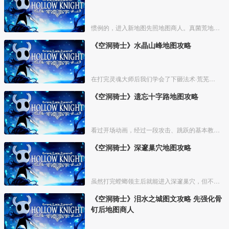
惯例的，进入新地图先照地图商人。真菌荒地的地图商人位置如下
《空洞骑士》水晶山峰地图攻略
在打完灵魂大师后我们学会了下砸法术·荒芜俯冲，之后就能去一些之前不能去的地方了，在出发前可以先去买光莹灯笼，如果之前死的比较多可以在泪水之城的椅子附近刷下钱。如果有多余的钱可以去遗
《空洞骑士》遗忘十字路地图攻略
看过开场动画，经过一段攻击、跳跃的基本教学关卡，我们来到衰落的小镇【德特茅斯】，坐上村中的椅子，可存档、回复体力。
《空洞骑士》深邃巢穴地图攻略
虽然打完螳螂领主后就能进入深邃巢穴，但不建议在前期前往，这里不仅地形复杂，怪物也比较强力。等主角能力稍微全一点，拥有超级冲刺、二段跳，骨钉也强化过一两次了，我们再攻略这里，会简单很
《空洞骑士》泪水之城图文攻略 先强化骨
钉后地图商人