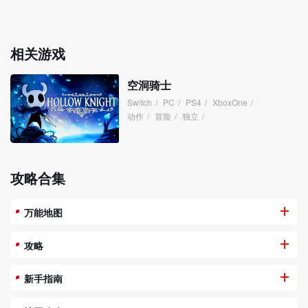
相关游戏
空洞骑士
Switch
/
PC
/
PS4
/
XboxOne
/
动作
/
冒险
/
独立
/
攻略合集
万能地图
攻略
新手指南