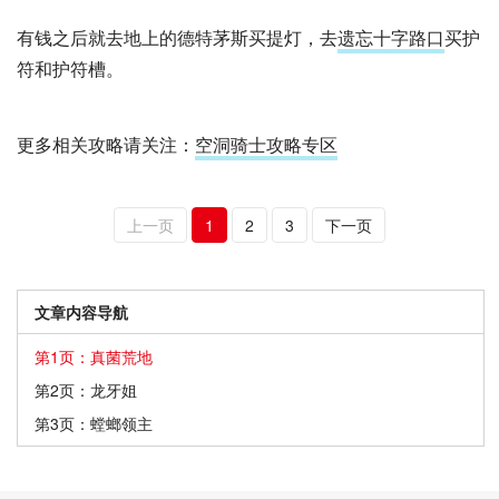
有钱之后就去地上的德特茅斯买提灯，去
遗忘十字路口
买护
符和护符槽。
更多相关攻略请关注：
空洞骑士攻略专区
上一页
1
2
3
下一页
文章内容导航
第1页：真菌荒地
第2页：龙牙姐
第3页：螳螂领主