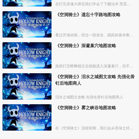
在打完灵魂大师后我们学会了下砸法术·荒芜俯冲，之后就能去一些之前不能去的地方了，在出发前可以先去买光莹灯笼，如果之前死的比较多可以在泪水之城的椅子附近刷下钱。如果有多余的钱可以去遗
《空洞骑士》遗忘十字路地图攻略
看过开场动画，经过一段攻击、跳跃的基本教学关卡，我们来到衰落的小镇【德特茅斯】，坐上村中的椅子，可存档、回复体力。
《空洞骑士》深邃巢穴地图攻略
虽然打完螳螂领主后就能进入深邃巢穴，但不建议在前期前往，这里不仅地形复杂，怪物也比较强力。等主角能力稍微全一点，拥有超级冲刺、二段跳，骨钉也强化过一两次了，我们再攻略这里，会简单很
《空洞骑士》泪水之城图文攻略 先强化骨
钉后地图商人
泪水之城图文攻略 先强化骨钉后地图商人
《空洞骑士》雾之峡谷地图攻略
在《空洞骑士》流程前期，我们会从苍绿之径来到雾之峡谷。不过这时候我们还不具备能力去探索这个区域，也没法买到这里的地图。