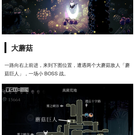
大蘑菇
一路向右上前进，来到下图位置，遭遇两个大蘑菇敌人「蘑
菇巨人」，一场小 BOSS 战。