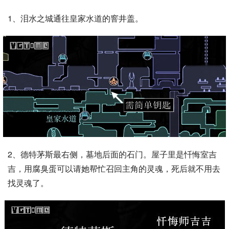
1、泪水之城通往皇家水道的窨井盖。
2、德特茅斯最右侧，墓地后面的石门。屋子里是忏悔室吉
吉，用腐臭蛋可以请她帮忙召回主角的灵魂，死后就不用去
找灵魂了。