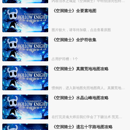
内容泪水之城是《空洞骑士》中特别漂亮也特别重要的一个区域。
《空洞骑士》全要素地图
图片较大，请等待加载，点击查看原图
《空洞骑士》全护符收集
占用护符槽：1个
《空洞骑士》真菌荒地地图攻略
惯例的，进入新地图先照地图商人。真菌荒地的地图商人位置如下
《空洞骑士》水晶山峰地图攻略
在打完灵魂大师后我们学会了下砸法术·荒芜俯冲，之后就能去一些之前不能去的地方了，在出发前可以先去买光莹灯笼，如果之前死的比较多可以在泪水之城的椅子附近刷下钱。如果有多余的钱可以去遗
《空洞骑士》遗忘十字路地图攻略