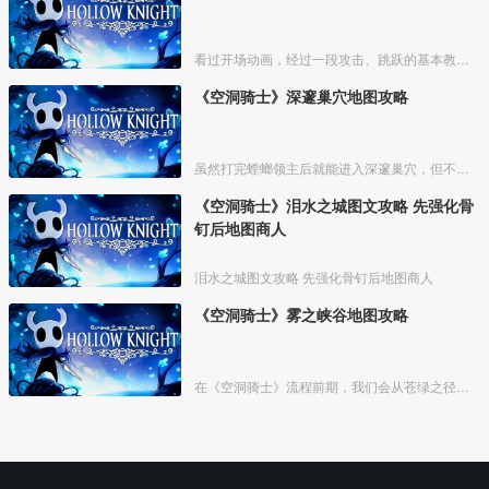
看过开场动画，经过一段攻击、跳跃的基本教学关卡，我们来到衰落的小镇【德特茅斯】，坐上村中的椅子，可存档、回复体力。
《空洞骑士》深邃巢穴地图攻略
虽然打完螳螂领主后就能进入深邃巢穴，但不建议在前期前往，这里不仅地形复杂，怪物也比较强力。等主角能力稍微全一点，拥有超级冲刺、二段跳，骨钉也强化过一两次了，我们再攻略这里，会简单很
《空洞骑士》泪水之城图文攻略 先强化骨
钉后地图商人
泪水之城图文攻略 先强化骨钉后地图商人
《空洞骑士》雾之峡谷地图攻略
在《空洞骑士》流程前期，我们会从苍绿之径来到雾之峡谷。不过这时候我们还不具备能力去探索这个区域，也没法买到这里的地图。