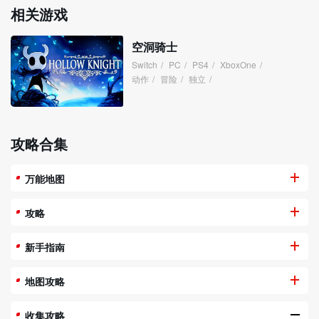
相关游戏
空洞骑士
Switch
/
PC
/
PS4
/
XboxOne
/
动作
/
冒险
/
独立
/
攻略合集
万能地图
攻略
新手指南
地图攻略
收集攻略