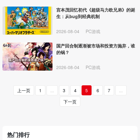
宫本茂回忆初代《超级马力欧兄弟》的诞
生：从bug到经典机制
2026-08-04
PC游戏
国产回合制逐渐被市场和投资方抛弃，谁
的锅？
2026-08-04
PC游戏
上一页
1
...
3
4
5
6
7
...
下一页
热门排行