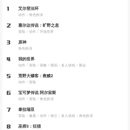
艾尔登法环
动作
角色扮演
塞尔达传说：旷野之息
冒险
动作
开放世界
原神
角色扮演
我的世界
动作
冒险
策略
模拟
多人游戏
聚会
荒野大镖客：救赎2
动作
冒险
宝可梦传说 阿尔宙斯
动作
冒险
角色扮演
泰拉瑞亚
冒险
像素
动作
独立
多人游戏
角色扮演
巫师3：狂猎