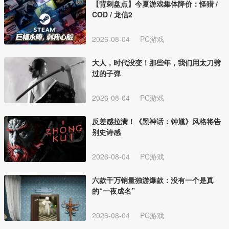
【背刺盘点】今夏游戏集体降价：怪猎 /
COD / 龙信2
2026-08-04
PC游戏
大人，时代没变！那些年，我们用太刀劈
过的子弹
2026-08-04
PC游戏
反差感拉满！《黑神话：钟馗》风格将告
别史诗感
2026-08-04
PC游戏
六款千万销量独游爆款：没有一个是真
的“一夜成名”
2026-08-04
PC游戏