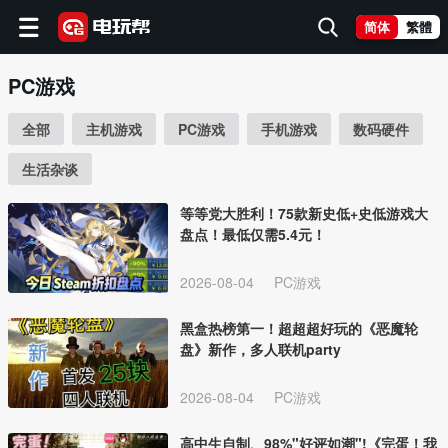
简体
繁體
PC游戏
全部
主机游戏
PC游戏
手机游戏
数码硬件
生活杂谈
等等党大胜利！75款新史低+史低游戏大
盘点！最低仅需5.4元！
2026-08-04
PC游戏
黑盒热榜第一！超超超好玩的《恶魔轮
盘》新作，多人联机party
2026-08-04
PC游戏
高中生自制、98%"好评如潮"!《完蛋！我