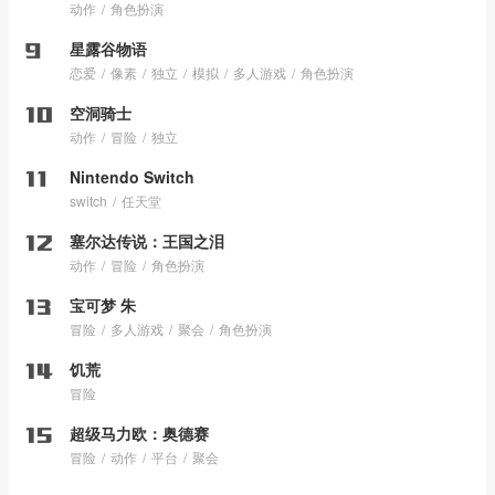
动作
角色扮演
星露谷物语
恋爱
像素
独立
模拟
多人游戏
角色扮演
空洞骑士
动作
冒险
独立
Nintendo Switch
switch
任天堂
塞尔达传说：王国之泪
动作
冒险
角色扮演
宝可梦 朱
冒险
多人游戏
聚会
角色扮演
饥荒
冒险
超级马力欧：奥德赛
冒险
动作
平台
聚会