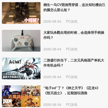
桐生一马CV照例秀穿搭，这次却吐槽自己
的腿怎么那么短？
2026-08-04
PC游戏
大家玩杀戮尖塔的时候，会选择用手柄操
作吗？
2026-08-04
PC游戏
二游盛行的当下，二次元风格国产单机大
作有机会吗？
2026-08-04
PC游戏
“电子ed”了？《神之天平》《忍龙4》
《毁灭战士》，近期游玩强推
2026-08-04
PC游戏