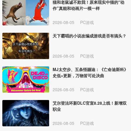
猫和老鼠诚不欺我！原来现实中猫的“动
作”真能和动画片一模一样
2026-08-05
PC游戏
天下霸唱的小说改编成游戏是否有搞头？
2026-08-05
PC游戏
MJ太空步、五条悟蹦迪：《亡命迪斯科》
史低+更新，万物皆可处决曲
2026-08-05
PC游戏
艾尔登法环新DLC官宣8.28上线！新增双
职业
2026-08-05
PC游戏