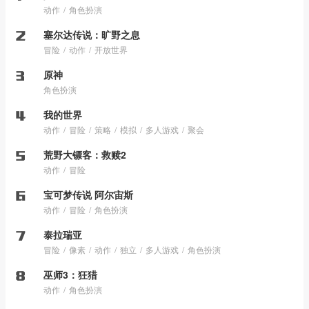
动作
角色扮演
塞尔达传说：旷野之息
冒险
动作
开放世界
原神
角色扮演
我的世界
动作
冒险
策略
模拟
多人游戏
聚会
荒野大镖客：救赎2
动作
冒险
宝可梦传说 阿尔宙斯
动作
冒险
角色扮演
泰拉瑞亚
冒险
像素
动作
独立
多人游戏
角色扮演
巫师3：狂猎
动作
角色扮演