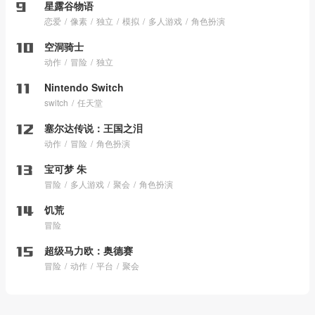
星露谷物语
恋爱
像素
独立
模拟
多人游戏
角色扮演
空洞骑士
动作
冒险
独立
Nintendo Switch
switch
任天堂
塞尔达传说：王国之泪
动作
冒险
角色扮演
宝可梦 朱
冒险
多人游戏
聚会
角色扮演
饥荒
冒险
超级马力欧：奥德赛
冒险
动作
平台
聚会