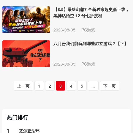
【8.5】最终幻想7 全新独家超史低上线，
黑神话悟空 12 号七折接档
2026-08-05
PC游戏
八月份我们能玩到哪些独立游戏？【下】
2026-08-05
PC游戏
上一页
1
2
3
4
5
...
下一页
热门排行
艾尔登法环