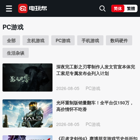
简体
繁體
PC游戏
全部
主机游戏
PC游戏
手机游戏
数码硬件
生活杂谈
深夜完工影之刃零制作人发文官宣本体完
工索尼专属发布会列入计划
2026-08-05
PC游戏
光环重制版销量翻车！全平台仅150万，
高价情怀不吃香
2026-08-05
PC游戏
《忍者龙剑传4》赛博朋克游戏节史低折扣