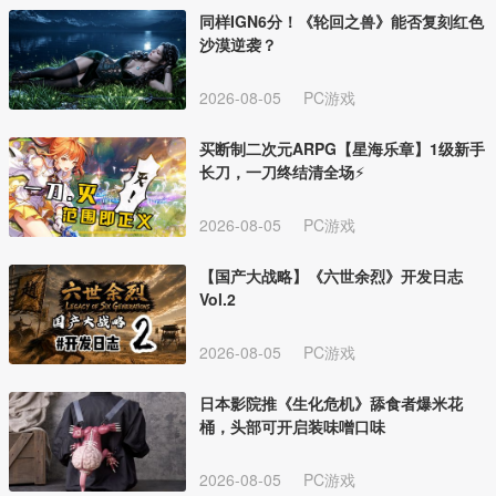
同样IGN6分！《轮回之兽》能否复刻红色
沙漠逆袭？
2026-08-05
PC游戏
买断制二次元ARPG【星海乐章】1级新手
长刀，一刀终结清全场⚡
2026-08-05
PC游戏
【国产大战略】《六世余烈》开发日志
Vol.2
2026-08-05
PC游戏
日本影院推《生化危机》舔食者爆米花
桶，头部可开启装味噌口味
2026-08-05
PC游戏