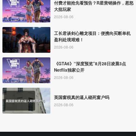
付费才能抢先看预告？R星营销操作，惹怒
大批玩家
2026-08-06
工长君谈剑心雕龙项目：便携向买断单机
盈利处境艰难！
2026-08-06
《GTA6》“深度预览”8月28日凌晨3点
Netflix独家公开
2026-08-06
英国窗税真的逼人砌死窗户吗
2026-08-06