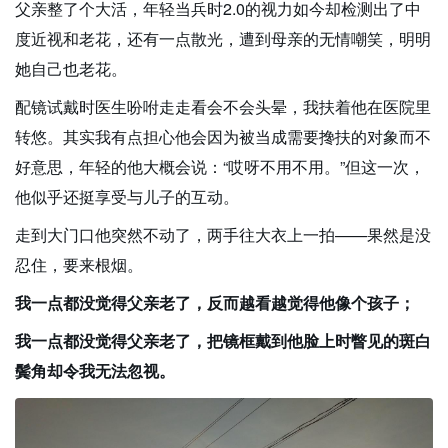
父亲整了个大活，年轻当兵时2.0的视力如今却检测出了中
度近视和老花，还有一点散光，遭到母亲的无情嘲笑，明明
她自己也老花。
配镜试戴时医生吩咐走走看会不会头晕，我扶着他在医院里
转悠。其实我有点担心他会因为被当成需要搀扶的对象而不
好意思，年轻的他大概会说：“哎呀不用不用。”但这一次，
他似乎还挺享受与儿子的互动。
走到大门口他突然不动了，两手往大衣上一拍——果然是没
忍住，要来根烟。
我一点都没觉得父亲老了，反而越看越觉得他像个孩子；
我一点都没觉得父亲老了，把镜框戴到他脸上时瞥见的斑白
鬓角却令我无法忽视。