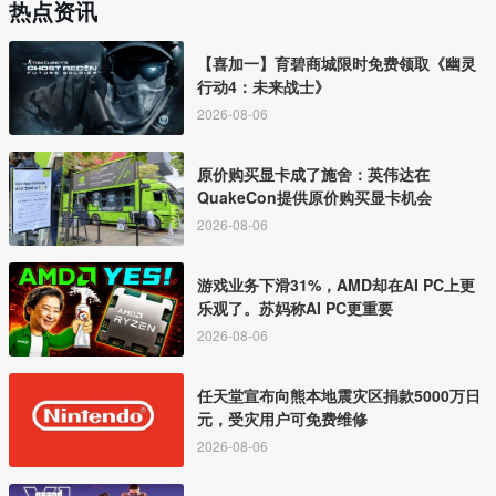
热点资讯
【喜加一】育碧商城限时免费领取《幽灵
行动4：未来战士》
2026-08-06
原价购买显卡成了施舍：英伟达在
QuakeCon提供原价购买显卡机会
2026-08-06
游戏业务下滑31%，AMD却在AI PC上更
乐观了。苏妈称AI PC更重要
2026-08-06
任天堂宣布向熊本地震灾区捐款5000万日
元，受灾用户可免费维修
2026-08-06