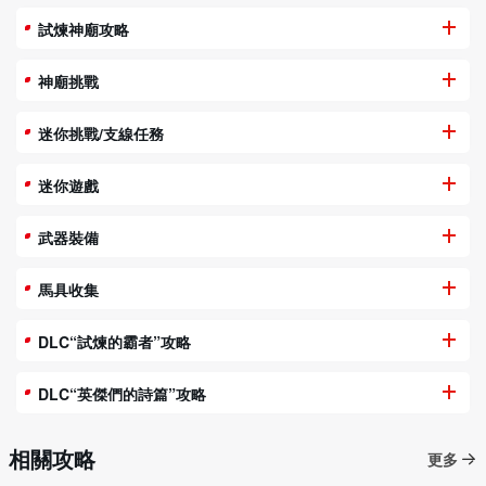
試煉神廟攻略
神廟挑戰
迷你挑戰/支線任務
迷你遊戲
武器裝備
馬具收集
DLC“試煉的霸者”攻略
DLC“英傑們的詩篇”攻略
相關攻略
更多