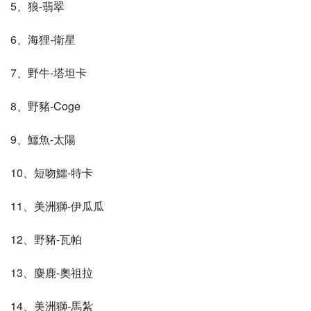
5、狼-翡翠
6、海狸-衛星
7、野牛-塔坦卡
8、野豬-Coge
9、鱷魚-太陽
10、短吻鱷-特卡
11、美洲獅-伊瓜瓜
12、野豬-瓦帕
13、麋鹿-奧祖拉
14、美洲獅-馬紮