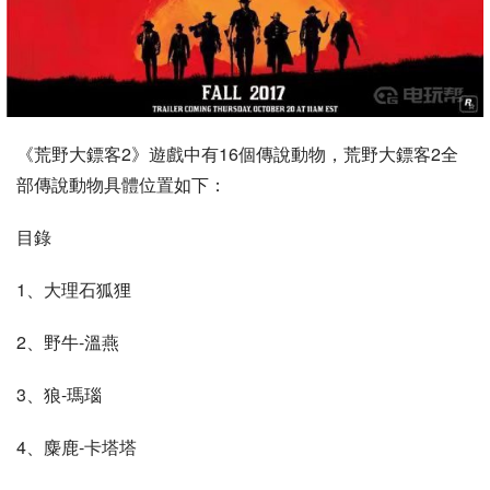
《荒野大鏢客2》遊戲中有16個傳說動物，荒野大鏢客2全
部傳說動物具體位置如下：
目錄
1、大理石狐狸
2、野牛-溫燕
3、狼-瑪瑙
4、麋鹿-卡塔塔