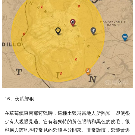
16、夜爪郊狼
在草莓鎮東南部狩獵時，這種土狼爲當地人所熟知，即使很
少有人親眼見過。它有着獨特的黃色眼睛和黑色的皮毛，很
容易與該地區較常見的郊狼區分開來。非常謹慎，郊狼會逃