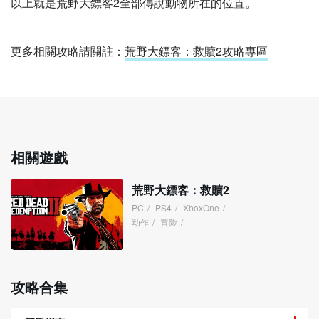
以上就是荒野大鏢客2全部傳說動物所在的位置。
更多相關攻略請關註：
荒野大鏢客：救贖2攻略專區
相關遊戲
荒野大鏢客：救贖2
PC
/
PS4
/
XboxOne
/
动作
/
冒险
/
攻略合集