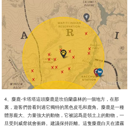
4、麋鹿-卡塔塔這頭麋鹿是坎伯蘭森林的一個地方，在那
裏，遊客們曾看到過它獨特的黑色皮毛和鹿角。麋鹿是一種
體形龐大、力量強大的動物，它被認爲是領土上的動物，一
旦受到威脅就會衝鋒。建議保持距離。這隻麋鹿白天在濃霧