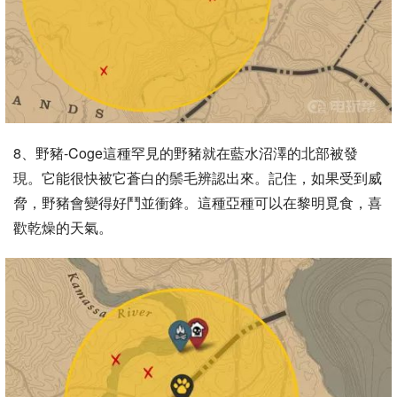
8、野豬-Coge這種罕見的野豬就在藍水沼澤的北部被發
現。它能很快被它蒼白的鬃毛辨認出來。記住，如果受到威
脅，野豬會變得好鬥並衝鋒。這種亞種可以在黎明覓食，喜
歡乾燥的天氣。