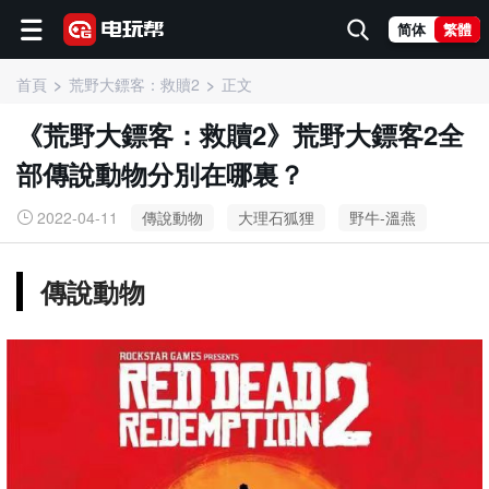
简体
繁體
首頁
荒野大鏢客：救贖2
正文
《荒野大鏢客：救贖2》荒野大鏢客2全
部傳說動物分別在哪裏？
2022-04-11
傳說動物
大理石狐狸
野牛-溫燕
傳說動物