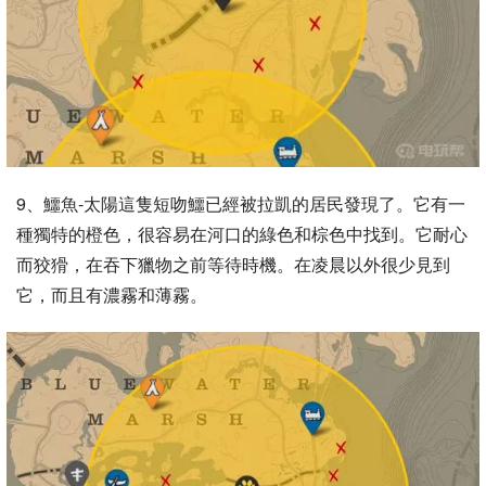
9、鱷魚-太陽這隻短吻鱷已經被拉凱的居民發現了。它有一
種獨特的橙色，很容易在河口的綠色和棕色中找到。它耐心
而狡猾，在吞下獵物之前等待時機。在凌晨以外很少見到
它，而且有濃霧和薄霧。