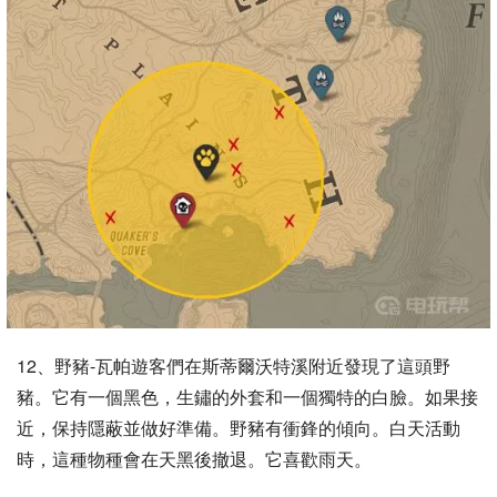
12、野豬-瓦帕遊客們在斯蒂爾沃特溪附近發現了這頭野
豬。它有一個黑色，生鏽的外套和一個獨特的白臉。如果接
近，保持隱蔽並做好準備。野豬有衝鋒的傾向。白天活動
時，這種物種會在天黑後撤退。它喜歡雨天。