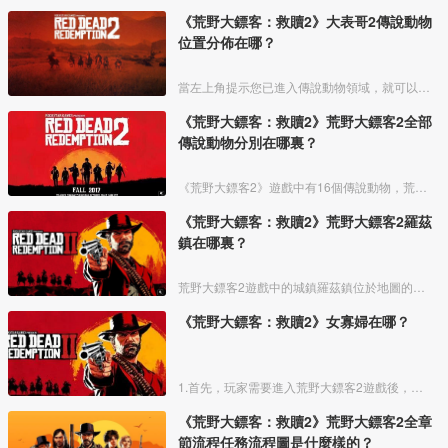
《荒野大鏢客：救贖2》大表哥2傳說動物
位置分佈在哪？
當左上角提示您已進入傳說動物領域，就可以開啓鷹眼尋找線索，可以看到一團金黃色高亮區域，這個就是傳說動物的線索，必須經過三次線索檢查之後，傳說動物纔會出現。
《荒野大鏢客：救贖2》荒野大鏢客2全部
傳說動物分別在哪裏？
《荒野大鏢客2》遊戲中有16個傳說動物，荒野大鏢客2全部傳說動物具體位置如下：
《荒野大鏢客：救贖2》荒野大鏢客2羅茲
鎮在哪裏？
荒野大鏢客2遊戲中的城鎮羅茲鎮位於地圖的正下方區域，是遊戲第三章任務發生的主要城鎮，鎮上的兩大家族分別是格雷家族和佈雷斯韋特家族。
《荒野大鏢客：救贖2》女寡婦在哪？
1.首先，玩家需要進入荒野大鏢客2遊戲後，抵達安尼斯堡附近的如圖所示位置。
《荒野大鏢客：救贖2》荒野大鏢客2全章
節流程任務流程圖是什麼樣的？