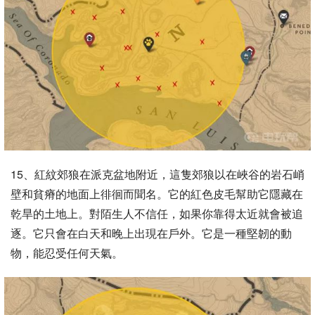
15、紅紋郊狼在派克盆地附近，這隻郊狼以在峽谷的岩石峭
壁和貧瘠的地面上徘徊而聞名。它的紅色皮毛幫助它隱藏在
乾旱的土地上。對陌生人不信任，如果你靠得太近就會被追
逐。它只會在白天和晚上出現在戶外。它是一種堅韌的動
物，能忍受任何天氣。