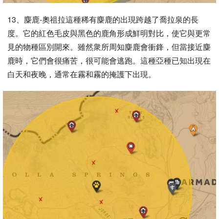
13、麋鹿-奧祖拉這種稀有麋鹿的出現跨越了喬拉泉的長
度。它的紅色毛皮與黑色的鹿角形成鮮明對比，使它與更常
見的物種區別開來。雖然衆所周知麋鹿會衝鋒，但當接近麋
鹿時，它們會很痛苦，很可能會逃跑。這種亞種已知出現在
白天和夜晚，通常在霧和霧的掩護下出現。