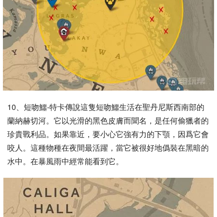
10、短吻鱷-特卡傳說這隻短吻鱷生活在聖丹尼斯西南部的
蘭納赫切河。它以光滑的黑色皮膚而聞名，是任何偷獵者的
珍貴戰利品。如果靠近，要小心它強有力的下顎，因爲它會
咬人。這種物種在夜間最活躍，當它被很好地僞裝在黑暗的
水中。在暴風雨中經常能看到它。