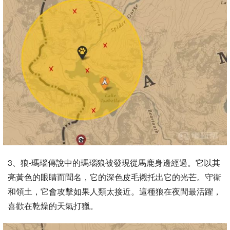
3、狼-瑪瑙傳說中的瑪瑙狼被發現從馬鹿身邊經過。它以其
亮黃色的眼睛而聞名，它的深色皮毛襯托出它的光芒。守衛
和領土，它會攻擊如果人類太接近。這種狼在夜間最活躍，
喜歡在乾燥的天氣打獵。