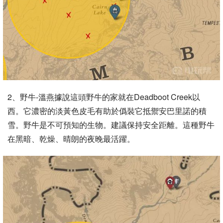
2、野牛-溫燕據說這頭野牛的家就在Deadboot Creek以
西。它濃密的淡黃色皮毛有助於僞裝它抵禦安巴里諾的積
雪。野牛是不可預知的生物。建議保持安全距離。這種野牛
在黑暗、乾燥、晴朗的夜晚最活躍。