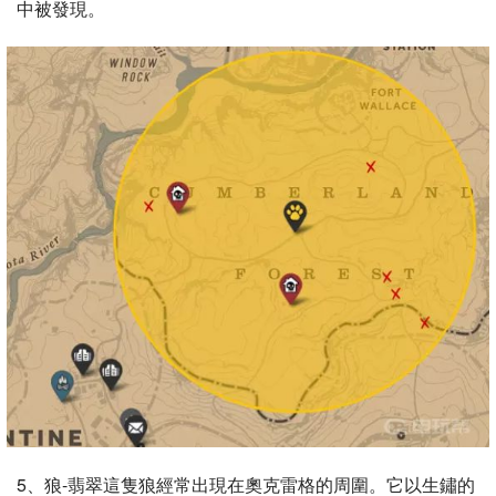
中被發現。
5、狼-翡翠這隻狼經常出現在奧克雷格的周圍。它以生鏽的