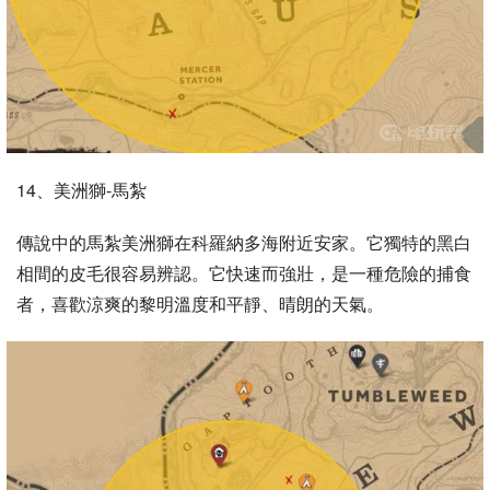
14、美洲獅-馬紮
傳說中的馬紮美洲獅在科羅納多海附近安家。它獨特的黑白
相間的皮毛很容易辨認。它快速而強壯，是一種危險的捕食
者，喜歡涼爽的黎明溫度和平靜、晴朗的天氣。