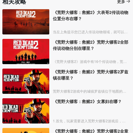
相关攻略
更多
《荒野大镖客：救赎2》大表哥2传说动物
位置分布在哪？
当左上角提示您已进入传说动物领域，就可以开启鹰眼寻找线索，可以看到一团金黄色高亮区域，这个就是传说动物的线索，必须经过三次线索检查之后，传说动物才会出现。
《荒野大镖客：救赎2》荒野大镖客2全部
传说动物分别在哪里？
《荒野大镖客2》游戏中有16个传说动物，荒野大镖客2全部传说动物具体位置如下：
《荒野大镖客：救赎2》荒野大镖客2罗兹
镇在哪里？
荒野大镖客2游戏中的城镇罗兹镇位于地图的正下方区域，是游戏第三章任务发生的主要城镇，镇上的两大家族分别是格雷家族和布雷斯韦特家族。
《荒野大镖客：救赎2》女寡妇在哪？
1.首先，玩家需要进入荒野大镖客2游戏后，抵达安尼斯堡附近的如图所示位置。
《荒野大镖客：救赎2》荒野大镖客2全章